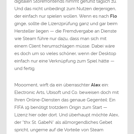
digitalen Storefrontends nimmt gefühlt täglich zu.
Und das nicht unbedingt zum Nutzen derjenigen,
der einfach nur spielen wollen. Wenn es nach
Flo
ginge, sollte die Lizenzprüfung ganz und gar beim
Hersteller liegen — die Fremdvergabe an Dienste
wie Steam führe nur dazu, dass man sich mit
einem Client herumschlagen müsse. Dabei wäre
es doch um so vieles schöner, wenn der Desktop
einfach nur eine Verknüpfung zum Spiel hätte —
und fertig.
Moooment, wirft da ein überraschter
Alex
ein:
Electronic Arts, Ubisoft und Co. beweisen doch mit
Ihren Online-Diensten das genaue Gegenteil: Ein
FIFA 19 benötigt trotzdem Origin zum Start —
Lizenz hier oder dort. Und überhaupt möchte Alex,
der “thx St. GabeN” als allmorgendliches Gebet
spricht, ungerne auf die Vorteile von Steam