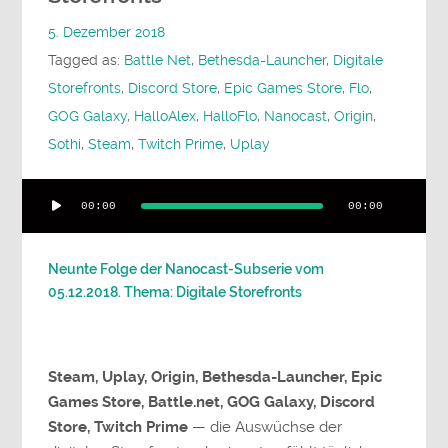
5. Dezember 2018
Tagged as:
Battle Net
,
Bethesda-Launcher
,
Digitale
Storefronts
,
Discord Store
,
Epic Games Store
,
Flo
,
GOG Galaxy
,
HalloAlex
,
HalloFlo
,
Nanocast
,
Origin
,
Sothi
,
Steam
,
Twitch Prime
,
Uplay
Audio-
00:00
00:00
Player
Neunte Folge der Nanocast-Subserie vom
05.12.2018. Thema: Digitale Storefronts
Steam, Uplay, Origin, Bethesda-Launcher, Epic
Games Store, Battle.net, GOG Galaxy, Discord
Store, Twitch Prime
— die Auswüchse der