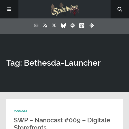
Tag: Bethesda-Launcher
PODCAST
SWP – Nanocast #009 – Digitale
Storefronts