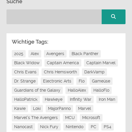
Suche
Wichtige Tags:
2025
Alex
Avengers
Black Panther
Black Widow
Captain America
Captain Marvel
Chris Evans
Chris Hemsworth
DarkVamp
Dr. Strange
Electronic Arts
Flo
Gameüse
Guardians of the Galaxy
HalloAlex
HalloFlo
HalloPatrick
Hawkeye
Infinity War
Iron Man
Kawie
Loki
MajorPanno
Marvel
Marvel's The Avengers
MCU
Microsoft
Nanocast
Nick Fury
Nintendo
PC
PS4