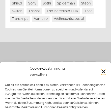
Shield
Sony
Sothi
Spiderman
Steph
switch
Thanos
The Incredible Hulk
Thor
Transkript
Vampiro
Weihnachtsspezial
Cookie-Zustimmung
verwalten
Impressum
|
Datenschutzerklärung
|
Sothi.de
|
Sothis
Um dir ein optimales Erlebnis zu bieten, verwenden wir Technologien wie
Spielwiese
Cookies, um Geräteinformationen zu speichern und/oder darauf
zuzugreifen. Wenn du diesen Technologien zustimmst, können wir Daten
wie das Surfverhalten oder eindeutige IDs auf dieser Website verarbeiten.
Wenn du deine Zustimmung nicht erteilst oder zurückziehst, können
bestimmte Merkmale und Funktionen beeinträchtigt werden.