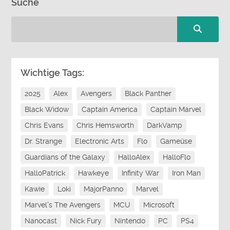
Suche
Wichtige Tags:
2025
Alex
Avengers
Black Panther
Black Widow
Captain America
Captain Marvel
Chris Evans
Chris Hemsworth
DarkVamp
Dr. Strange
Electronic Arts
Flo
Gameüse
Guardians of the Galaxy
HalloAlex
HalloFlo
HalloPatrick
Hawkeye
Infinity War
Iron Man
Kawie
Loki
MajorPanno
Marvel
Marvel's The Avengers
MCU
Microsoft
Nanocast
Nick Fury
Nintendo
PC
PS4