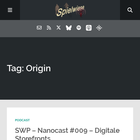
Tag: Origin
PODCAST
SWP – Nanocast #009 – Digitale
Storefronts