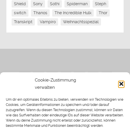
Shield
Sony
Sothi
Spiderman
Steph
switch
Thanos
The Incredible Hulk
Thor
Transkript
Vampiro
Weihnachtsspezial
Cookie-Zustimmung
verwalten
Impressum
|
Datenschutzerklärung
|
Sothi.de
|
Sothis
Um dir ein optimales Erlebnis zu bieten, verwenden wir Technologien wie
Spielwiese
Cookies, um Geräteinformationen zu speichern und/oder darauf
zuzugreifen. Wenn du diesen Technologien zustimmst, können wir Daten
wie das Surfverhalten oder eindeutige IDs auf dieser Website verarbeiten.
Wenn du deine Zustimmung nicht erteilst oder zurückziehst, können
bestimmte Merkmale und Funktionen beeinträchtigt werden.