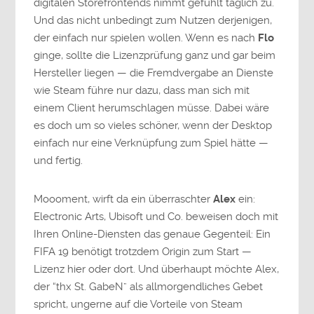
digitalen Storefrontends nimmt gefühlt täglich zu.
Und das nicht unbedingt zum Nutzen derjenigen,
der einfach nur spielen wollen. Wenn es nach
Flo
ginge, sollte die Lizenzprüfung ganz und gar beim
Hersteller liegen — die Fremdvergabe an Dienste
wie Steam führe nur dazu, dass man sich mit
einem Client herumschlagen müsse. Dabei wäre
es doch um so vieles schöner, wenn der Desktop
einfach nur eine Verknüpfung zum Spiel hätte —
und fertig.
Moooment, wirft da ein überraschter
Alex
ein:
Electronic Arts, Ubisoft und Co. beweisen doch mit
Ihren Online-Diensten das genaue Gegenteil: Ein
FIFA 19 benötigt trotzdem Origin zum Start —
Lizenz hier oder dort. Und überhaupt möchte Alex,
der “thx St. GabeN” als allmorgendliches Gebet
spricht, ungerne auf die Vorteile von Steam