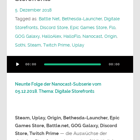
5. Dezember 2018
Tagged as:
Battle Net
,
Bethesda-Launcher
,
Digitale
Storefronts
,
Discord Store
,
Epic Games Store
,
Flo
,
GOG Galaxy
,
HalloAlex
,
HalloFlo
,
Nanocast
,
Origin
,
Sothi
,
Steam
,
Twitch Prime
,
Uplay
Audio-
00:00
00:00
Player
Neunte Folge der Nanocast-Subserie vom
05.12.2018. Thema: Digitale Storefronts
Steam, Uplay, Origin, Bethesda-Launcher, Epic
Games Store, Battle.net, GOG Galaxy, Discord
Store, Twitch Prime
— die Auswüchse der