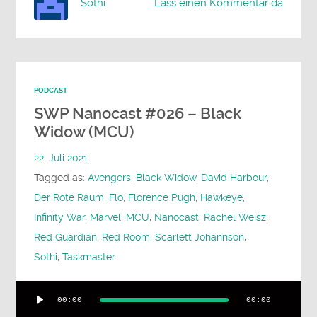
Sothi
Lass einen Kommentar da
PODCAST
SWP Nanocast #026 – Black
Widow (MCU)
22. Juli 2021
Tagged as:
Avengers
,
Black Widow
,
David Harbour
,
Der Rote Raum
,
Flo
,
Florence Pugh
,
Hawkeye
,
Infinity War
,
Marvel
,
MCU
,
Nanocast
,
Rachel Weisz
,
Red Guardian
,
Red Room
,
Scarlett Johannson
,
Sothi
,
Taskmaster
Audio-
00:00
00:00
Player