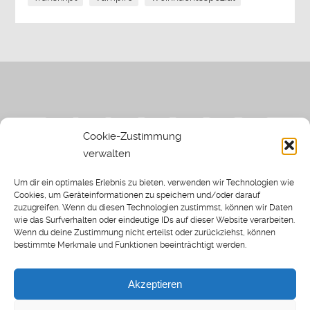
Cookie-Zustimmung
verwalten
Impressum
|
Datenschutzerklärung
|
Sothi.de
|
Sothis
Um dir ein optimales Erlebnis zu bieten, verwenden wir Technologien wie
Spielwiese
Cookies, um Geräteinformationen zu speichern und/oder darauf
zuzugreifen. Wenn du diesen Technologien zustimmst, können wir Daten
wie das Surfverhalten oder eindeutige IDs auf dieser Website verarbeiten.
Wenn du deine Zustimmung nicht erteilst oder zurückziehst, können
bestimmte Merkmale und Funktionen beeinträchtigt werden.
Home
Archiv
Akzeptieren
About: SWP
Blog