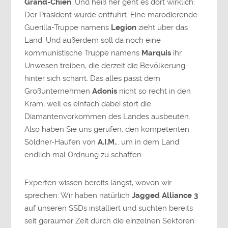
Grand-Chien
. Und heiß her geht es dort wirklich:
Der Präsident wurde entführt. Eine marodierende
Guerilla-Truppe namens
Legion
zieht über das
Land. Und außerdem soll da noch eine
kommunistische Truppe namens
Marquis
ihr
Unwesen treiben, die derzeit die Bevölkerung
hinter sich scharrt. Das alles passt dem
Großunternehmen
Adonis
nicht so recht in den
Kram, weil es einfach dabei stört die
Diamantenvorkommen des Landes ausbeuten.
Also haben Sie uns gerufen, den kompetenten
Söldner-Haufen von
A.I.M.
,. um in dem Land
endlich mal Ordnung zu schaffen.
Experten wissen bereits längst, wovon wir
sprechen: Wir haben natürlich
Jagged Alliance 3
auf unseren SSDs installiert und suchten bereits
seit geraumer Zeit durch die einzelnen Sektoren