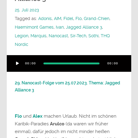
25. Juli 2023
Tagged as:
Adonis
,
AIM
,
Fidel
,
Flo
,
Grand-Chien
,
Haemimont Games
,
Ivan
,
Jagged Alliance 3
,
Legion
,
Marquis
,
Nanocast
,
Sir-Tech
,
Sothi
,
THQ
Nordic
Audio-
00:00
00:00
Player
29. Nanocast-Folge vom 25.07.2023. Thema: Jagged
Alliance 3
Flo
und
Alex
machen Urlaub. Nicht im schönen
Karibik-Paradies
Arulco
(da waren wir früher
einmal), dafür jedoch im nicht minder heißen