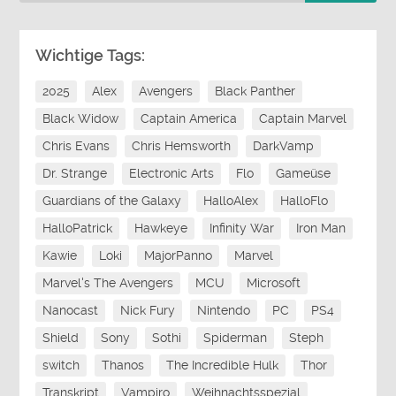
Wichtige Tags:
2025
Alex
Avengers
Black Panther
Black Widow
Captain America
Captain Marvel
Chris Evans
Chris Hemsworth
DarkVamp
Dr. Strange
Electronic Arts
Flo
Gameüse
Guardians of the Galaxy
HalloAlex
HalloFlo
HalloPatrick
Hawkeye
Infinity War
Iron Man
Kawie
Loki
MajorPanno
Marvel
Marvel's The Avengers
MCU
Microsoft
Nanocast
Nick Fury
Nintendo
PC
PS4
Shield
Sony
Sothi
Spiderman
Steph
switch
Thanos
The Incredible Hulk
Thor
Transkript
Vampiro
Weihnachtsspezial