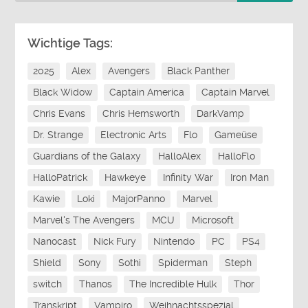
Wichtige Tags:
2025
Alex
Avengers
Black Panther
Black Widow
Captain America
Captain Marvel
Chris Evans
Chris Hemsworth
DarkVamp
Dr. Strange
Electronic Arts
Flo
Gameüse
Guardians of the Galaxy
HalloAlex
HalloFlo
HalloPatrick
Hawkeye
Infinity War
Iron Man
Kawie
Loki
MajorPanno
Marvel
Marvel's The Avengers
MCU
Microsoft
Nanocast
Nick Fury
Nintendo
PC
PS4
Shield
Sony
Sothi
Spiderman
Steph
switch
Thanos
The Incredible Hulk
Thor
Transkript
Vampiro
Weihnachtsspezial