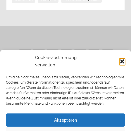
Cookie-Zustimmung
verwalten
Impressum
|
Datenschutzerklärung
|
Sothi.de
|
Sothis
Um dir ein optimales Erlebnis zu bieten, verwenden wir Technologien wie
Spielwiese
Cookies, um Geräteinformationen zu speichern und/oder darauf
zuzugreifen. Wenn du diesen Technologien zustimmst, können wir Daten
wie das Surfverhalten oder eindeutige IDs auf dieser Website verarbeiten.
Wenn du deine Zustimmung nicht erteilst oder zurückziehst, können
bestimmte Merkmale und Funktionen beeinträchtigt werden.
Home
Archiv
Akzeptieren
About: SWP
Blog