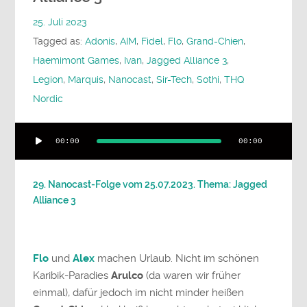
25. Juli 2023
Tagged as:
Adonis
,
AIM
,
Fidel
,
Flo
,
Grand-Chien
,
Haemimont Games
,
Ivan
,
Jagged Alliance 3
,
Legion
,
Marquis
,
Nanocast
,
Sir-Tech
,
Sothi
,
THQ
Nordic
Audio-
00:00
00:00
Player
29. Nanocast-Folge vom 25.07.2023. Thema: Jagged
Alliance 3
Flo
und
Alex
machen Urlaub. Nicht im schönen
Karibik-Paradies
Arulco
(da waren wir früher
einmal), dafür jedoch im nicht minder heißen