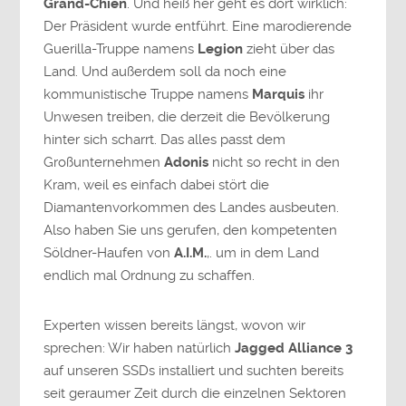
Grand-Chien
. Und heiß her geht es dort wirklich:
Der Präsident wurde entführt. Eine marodierende
Guerilla-Truppe namens
Legion
zieht über das
Land. Und außerdem soll da noch eine
kommunistische Truppe namens
Marquis
ihr
Unwesen treiben, die derzeit die Bevölkerung
hinter sich scharrt. Das alles passt dem
Großunternehmen
Adonis
nicht so recht in den
Kram, weil es einfach dabei stört die
Diamantenvorkommen des Landes ausbeuten.
Also haben Sie uns gerufen, den kompetenten
Söldner-Haufen von
A.I.M.
,. um in dem Land
endlich mal Ordnung zu schaffen.
Experten wissen bereits längst, wovon wir
sprechen: Wir haben natürlich
Jagged Alliance 3
auf unseren SSDs installiert und suchten bereits
seit geraumer Zeit durch die einzelnen Sektoren