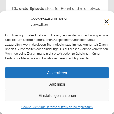
Die
erste Episode
stellt für Benni und mich etwas
ganz Besonderes dar. Nicht nur, weil wir ein
Cookie-Zustimmung
wirklich episches Thema beginnen, sondern auch,
verwalten
weil wir zum ersten Mal über einen sehr langen
Zeitraum miteinander podcasten. Stimmt die
Um dir ein optimales Erlebnis zu bieten, verwenden wir Technologien wie
Chemie? Bringen wir die Inhalte gezielt, aber auch
Cookies, um Geräteinformationen zu speichern und/oder darauf
zuzugreifen. Wenn du diesen Technologien zustimmst, können wir Daten
unterhaltsam rüber? Verfallen wir in Monologe
wie das Surfverhalten oder eindeutige IDs auf dieser Website verarbeiten.
oder interagieren wir auch untereinander?
Wenn du deine Zustimmung nicht erteilst oder zurückziehst, können
bestimmte Merkmale und Funktionen beeinträchtigt werden.
Wir denken, dass die erste Folge ganz gut
Akzeptieren
funktioniert hat, möchten aber natürlich unbedingt
euer
Feedback
dazu hören! Wenn ihr also Kritik
Ablehnen
oder auch einfach nur Lob habt — schreibt’s in die
Kommentare. Wenn ihr meint, dass wichtige Titel
Einstellungen ansehen
fehlen — schreibt’s in die Kommentare (am
Besten mit den Gründen, warum ihr das so seht).
Cookie-Richtlinie
Datenschutzerklärung
Impressum