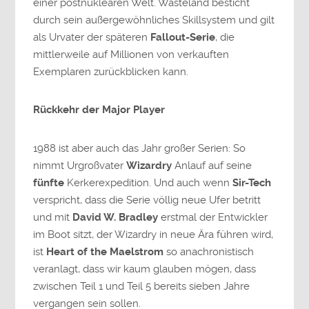
einer postnuklearen Welt. Wasteland besticht
durch sein außergewöhnliches Skillsystem und gilt
als Urvater der späteren
Fallout-Serie
, die
mittlerweile auf Millionen von verkauften
Exemplaren zurückblicken kann.
Rückkehr der Major Player
1988 ist aber auch das Jahr großer Serien: So
nimmt Urgroßvater
Wizardry
Anlauf auf seine
fünfte
Kerkerexpedition. Und auch wenn
Sir-Tech
verspricht, dass die Serie völlig neue Ufer betritt
und mit
David W. Bradley
erstmal der Entwickler
im Boot sitzt, der Wizardry in neue Ära führen wird,
ist
Heart of the Maelstrom
so anachronistisch
veranlagt, dass wir kaum glauben mögen, dass
zwischen Teil 1 und Teil 5 bereits sieben Jahre
vergangen sein sollen.