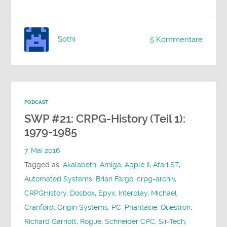
Sothi
5 Kommentare
PODCAST
SWP #21: CRPG-History (Teil 1):
1979-1985
7. Mai 2016
Tagged as:
Akalabeth
,
Amiga
,
Apple II
,
Atari ST
,
Automated Systems
,
Brian Fargo
,
crpg-archiv
,
CRPGHistory
,
Dosbox
,
Epyx
,
Interplay
,
Michael
Cranford
,
Origin Systems
,
PC
,
Phantasie
,
Questron
,
Richard Garriott
,
Rogue
,
Schneider CPC
,
Sir-Tech
,