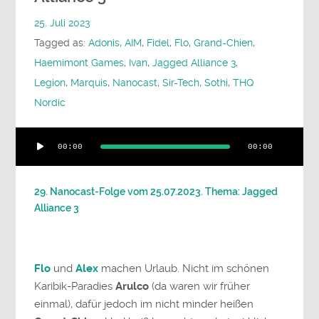
25. Juli 2023
Tagged as:
Adonis
,
AIM
,
Fidel
,
Flo
,
Grand-Chien
,
Haemimont Games
,
Ivan
,
Jagged Alliance 3
,
Legion
,
Marquis
,
Nanocast
,
Sir-Tech
,
Sothi
,
THQ
Nordic
Audio-
00:00
00:00
Player
29. Nanocast-Folge vom 25.07.2023. Thema: Jagged
Alliance 3
Flo
und
Alex
machen Urlaub. Nicht im schönen
Karibik-Paradies
Arulco
(da waren wir früher
einmal), dafür jedoch im nicht minder heißen