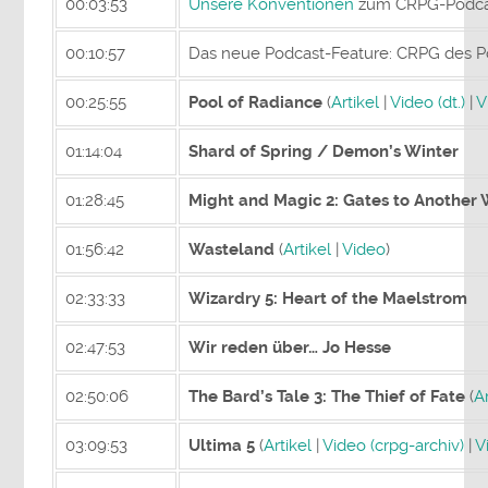
00:03:53
Unsere Konventionen
zum CRPG-Podca
00:10:57
Das neue Podcast-Feature: CRPG des 
00:25:55
Pool of Radiance
(
Artikel
|
Video (dt.)
|
V
01:14:04
Shard of Spring / Demon’s Winter
01:28:45
Might and Magic 2: Gates to Another
01:56:42
Wasteland
(
Artikel
|
Video
)
02:33:33
Wizardry 5: Heart of the Maelstrom
02:47:53
Wir reden über… Jo Hesse
02:50:06
The Bard’s Tale 3: The Thief of Fate
(
Ar
03:09:53
Ultima 5
(
Artikel
|
Video (crpg-archiv)
|
V