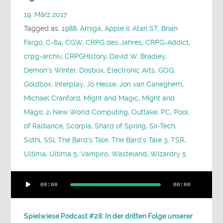
19. März 2017
Tagged as:
1988
,
Amiga
,
Apple II
,
Atari ST
,
Brian
Fargo
,
C-64
,
CGW
,
CRPG des Jahres
,
CRPG-Addict
,
crpg-archiv
,
CRPGHistory
,
David W. Bradley
,
Demon's Winter
,
Dosbox
,
Electronic Arts
,
GOG
,
Goldbox
,
Interplay
,
Jo Hesse
,
Jon van Caneghem
,
Michael Cranford
,
Might and Magic
,
Might and
Magic 2
,
New World Computing
,
Outtake
,
PC
,
Pool
of Radiance
,
Scorpia
,
Shard of Spring
,
Sir-Tech
,
Sothi
,
SSI
,
The Bard's Tale
,
The Bard's Tale 3
,
TSR
,
Ultima
,
Ultima 5
,
Vampiro
,
Wasteland
,
Wizardry 5
Audio-
00:00
00:00
Player
Spielwiese Podcast #28: In der dritten Folge unserer