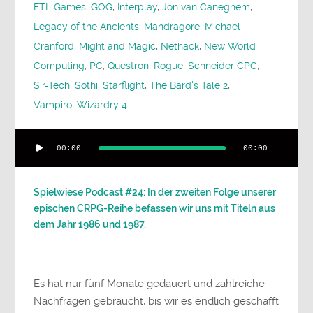
FTL Games
,
GOG
,
Interplay
,
Jon van Caneghem
,
Legacy of the Ancients
,
Mandragore
,
Michael
Cranford
,
Might and Magic
,
Nethack
,
New World
Computing
,
PC
,
Questron
,
Rogue
,
Schneider CPC
,
Sir-Tech
,
Sothi
,
Starflight
,
The Bard's Tale 2
,
Vampiro
,
Wizardry 4
Audio-
00:00
00:00
Player
Spielwiese Podcast #24: In der zweiten Folge unserer
epischen CRPG-Reihe befassen wir uns mit Titeln aus
dem Jahr 1986 und 1987.
Es hat nur fünf Monate gedauert und zahlreiche
Nachfragen gebraucht, bis wir es endlich geschafft