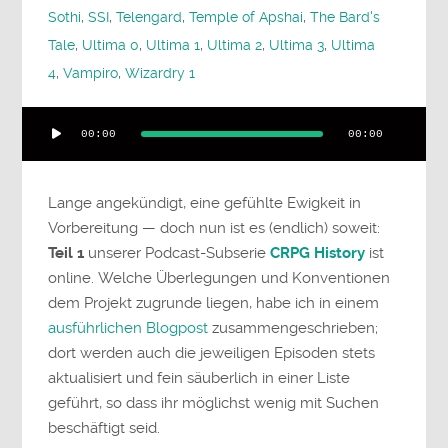
Sothi
,
SSI
,
Telengard
,
Temple of Apshai
,
The Bard's
Tale
,
Ultima 0
,
Ultima 1
,
Ultima 2
,
Ultima 3
,
Ultima
4
,
Vampiro
,
Wizardry 1
Audio-
00:00
00:00
Player
Lange angekündigt, eine gefühlte Ewigkeit in
Vorbereitung — doch nun ist es (endlich) soweit:
Teil 1
unserer Podcast-Subserie
CRPG History
ist
online. Welche Überlegungen und Konventionen
dem Projekt zugrunde liegen, habe ich in einem
ausführlichen Blogpost
zusammengeschrieben;
dort werden auch die jeweiligen Episoden stets
aktualisiert und fein säuberlich in einer Liste
geführt, so dass ihr möglichst wenig mit Suchen
beschäftigt seid.