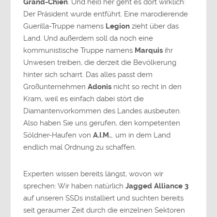
Grand-Chien
. Und heiß her geht es dort wirklich:
Der Präsident wurde entführt. Eine marodierende
Guerilla-Truppe namens
Legion
zieht über das
Land. Und außerdem soll da noch eine
kommunistische Truppe namens
Marquis
ihr
Unwesen treiben, die derzeit die Bevölkerung
hinter sich scharrt. Das alles passt dem
Großunternehmen
Adonis
nicht so recht in den
Kram, weil es einfach dabei stört die
Diamantenvorkommen des Landes ausbeuten.
Also haben Sie uns gerufen, den kompetenten
Söldner-Haufen von
A.I.M.
,. um in dem Land
endlich mal Ordnung zu schaffen.
Experten wissen bereits längst, wovon wir
sprechen: Wir haben natürlich
Jagged Alliance 3
auf unseren SSDs installiert und suchten bereits
seit geraumer Zeit durch die einzelnen Sektoren