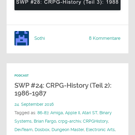
Sothi
8 Kommentare
PODCAST
SWP #24: CRPG-History (Teil 2):
1986-1987
24. September 2016
Tagged as:
86-87
,
Amiga
,
Apple II
,
Atari ST
,
Binary
Systems
,
Brian Fargo
,
crpg-archiv
,
CRPGHistory
,
DevTeam
,
Dosbox
,
Dungeon Master
,
Electronic Arts
,