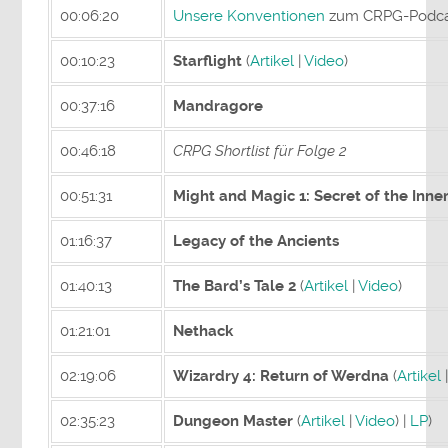
00:06:20
Unsere Konventionen
zum CRPG-Podca
00:10:23
Starflight
(
Artikel
|
Video
)
00:37:16
Mandragore
00:46:18
CRPG Shortlist für Folge 2
00:51:31
Might and Magic 1: Secret of the Inn
01:16:37
Legacy of the Ancients
01:40:13
The Bard’s Tale 2
(
Artikel
|
Video
)
01:21:01
Nethack
02:19:06
Wizardry 4: Return of Werdna
(
Artikel
02:35:23
Dungeon Master
(
Artikel
|
Video
) |
LP
)