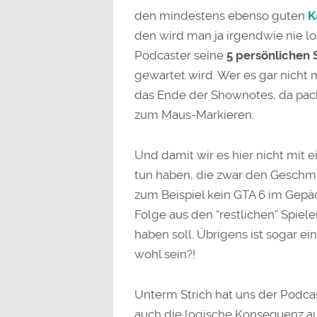
den mindestens ebenso guten
K
den wird man ja irgendwie nie lo
Podcaster seine
5 persönlichen 
gewartet wird. Wer es gar nicht 
das Ende der Shownotes, da packe
zum Maus-Markieren.
Und damit wir es hier nicht mit
tun haben, die zwar den Geschmä
zum Beispiel kein GTA 6 im Gepä
Folge aus den “restlichen” Spiel
haben soll. Übrigens ist sogar 
wohl sein?!
Unterm Strich hat uns der Podcas
auch die logische Konsequenz au