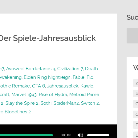
Su
 Der Spiele-Jahresausblick
W
17
,
Avowed
,
Borderlands 4
,
Civilization 7
,
Death
Awakening
,
Elden Ring Nightreign
,
Fable
,
Flo
,
othic Remake
,
GTA 6
,
Jahresausblick
,
Kawie
,
B
craft
,
Marvel 1943: Rise of Hydra
,
Metroid Prime
 2
,
Slay the Spire 2
,
Sothi
,
SpiderMan2
,
Switch 2
,
C
e Bloodlines 2
C
Pfeiltasten
Hoch/Runter
benutzen,
E
00:00
um