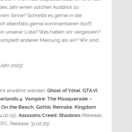
es Jahr einen solchen Ausblick zu
rem Sinne? Schreibt es gerne in die
ch ebenfalls gerne kommentieren dürft:
in unserer Liste? Was haben wir vergessen?
komplett anderer Meinung als wir? Wir sind
 Jahr 2025!
ent erwähnt werden:
Ghost of Yōtei
,
GTA VI
,
erlands 4
,
Vampire: The Masquerade –
: On the Beach
,
Gothic Remake
,
Kingdom
4.02.25),
Assassins Creed: Shadows
(Release:
(PC, Release: 31.02.25).