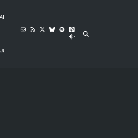
A]
U)