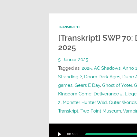
TRANSKRIPTE
[Transkript] SWP 70:
2025
5. Januar 2025
Tagged as:
2025
,
AC Shadows
,
Anno 1
Stranding 2
,
Doom Dark Ages
,
Dune 
games
,
Gears E Day
,
Ghost of Yōtei
,
G
Kingdom Come: Deliverance 2
,
Liege
2
,
Monster Hunter Wild
,
Outer Worlds
Transkript
,
Two Point Museum
,
Vampir
Audio-
00:00
Player