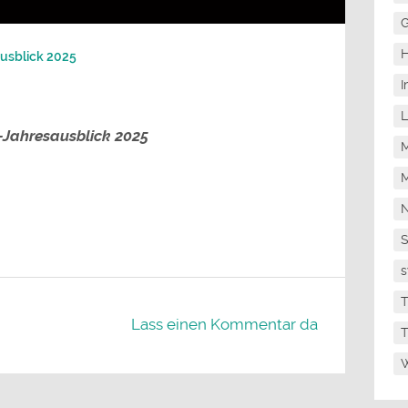
die
Lautstärke
G
zu
regeln.
H
ausblick 2025
I
L
-Jahresausblick 2025
M
M
N
s
T
Lass einen Kommentar da
T
W