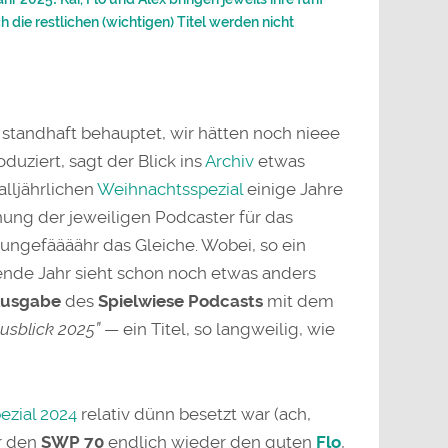
 die restlichen (wichtigen) Titel werden nicht
tandhaft behauptet, wir hätten noch nieee
duziert, sagt der Blick ins
Archiv
etwas
alljährlichen
Weihnachtsspezial
einige Jahre
nung der jeweiligen Podcaster für das
ungefäääähr das Gleiche. Wobei, so ein
ende Jahr sieht schon noch etwas anders
Ausgabe
des
Spielwiese Podcasts
mit dem
usblick 2025”
— ein Titel, so langweilig, wie
ezial 2024
relativ dünn besetzt war (ach,
ür den
SWP 70
endlich wieder den guten
Flo
,