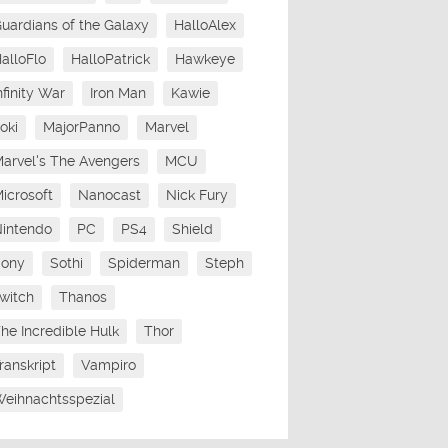
uardians of the Galaxy
HalloAlex
alloFlo
HalloPatrick
Hawkeye
nfinity War
Iron Man
Kawie
oki
MajorPanno
Marvel
arvel's The Avengers
MCU
icrosoft
Nanocast
Nick Fury
intendo
PC
PS4
Shield
Sony
Sothi
Spiderman
Steph
witch
Thanos
he Incredible Hulk
Thor
ranskript
Vampiro
eihnachtsspezial