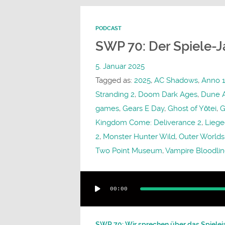
PODCAST
SWP 70: Der Spiele-J
5. Januar 2025
Tagged as:
2025
,
AC Shadows
,
Anno 1
Stranding 2
,
Doom Dark Ages
,
Dune 
games
,
Gears E Day
,
Ghost of Yōtei
,
G
Kingdom Come: Deliverance 2
,
Liege
2
,
Monster Hunter Wild
,
Outer Worlds
Two Point Museum
,
Vampire Bloodlin
Audio-
00:00
Player
SWP 70: Wir sprechen über das Spielejah