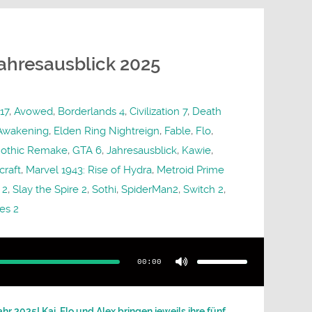
ahresausblick 2025
17
,
Avowed
,
Borderlands 4
,
Civilization 7
,
Death
Awakening
,
Elden Ring Nightreign
,
Fable
,
Flo
,
othic Remake
,
GTA 6
,
Jahresausblick
,
Kawie
,
craft
,
Marvel 1943: Rise of Hydra
,
Metroid Prime
 2
,
Slay the Spire 2
,
Sothi
,
SpiderMan2
,
Switch 2
,
es 2
Pfeiltasten
Hoch/Runter
benutzen,
00:00
um
die
Lautstärke
zu
regeln.
r 2025! Kai, Flo und Alex bringen jeweils ihre fünf