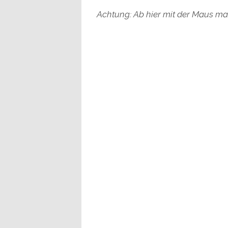
Achtung: Ab hier mit der Maus mark
Flo 5 Spiele 2025
Doom Dark Ages
Outer Worlds 2
FBC: Firebreak
Gears E Day
Elden Ring Nightreign
Kais 5 Spiele 2025
Metroid Prime 4