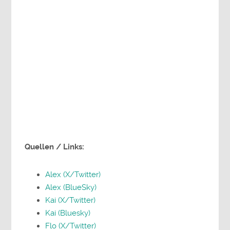
Alex’ Spiele 2025
Slay the Spire 2
Civilization 7
Two Point Museum
Avowed
Liegecraft
Quellen / Links:
Alex (X/Twitter)
Alex (BlueSky)
Kai (X/Twitter)
Kai (Bluesky)
Flo (X/Twitter)