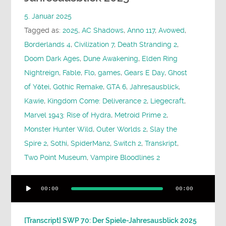
5. Januar 2025
Tagged as:
2025
,
AC Shadows
,
Anno 117
,
Avowed
,
Borderlands 4
,
Civilization 7
,
Death Stranding 2
,
Doom Dark Ages
,
Dune Awakening
,
Elden Ring
Nightreign
,
Fable
,
Flo
,
games
,
Gears E Day
,
Ghost
of Yōtei
,
Gothic Remake
,
GTA 6
,
Jahresausblick
,
Kawie
,
Kingdom Come: Deliverance 2
,
Liegecraft
,
Marvel 1943: Rise of Hydra
,
Metroid Prime 2
,
Monster Hunter Wild
,
Outer Worlds 2
,
Slay the
Spire 2
,
Sothi
,
SpiderMan2
,
Switch 2
,
Transkript
,
Two Point Museum
,
Vampire Bloodlines 2
Audio-
00:00
00:00
Player
[Transcript] SWP 70: Der Spiele-Jahresausblick 2025