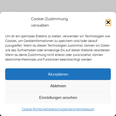
Cookie-Zustimmung
verwalten
Impressum
|
Datenschutzerklärung
|
Sothi.de
|
Sothis
Um dir ein optimales Erlebnis zu bieten, verwenden wir Technologien wie
Spielwiese
Cookies, um Geräteinformationen zu speichern und/oder darauf
zuzugreifen. Wenn du diesen Technologien zustimmst, können wir Daten
wie das Surfverhalten oder eindeutige IDs auf dieser Website verarbeiten.
Wenn du deine Zustimmung nicht erteilst oder zurückziehst, können
bestimmte Merkmale und Funktionen beeinträchtigt werden.
Home
Archiv
Akzeptieren
About: SWP
Blog
Ablehnen
Transkripte [BETA]
Cookie-Richtlinie (EU)
Einstellungen ansehen
Spielwiese Podcast © 2025
Cookie-Richtlinie
Datenschutzerklärung
Impressum