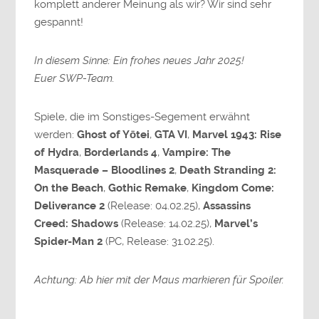
komplett anderer Meinung als wir? Wir sind sehr
gespannt!
In diesem Sinne: Ein frohes neues Jahr 2025!
Euer SWP-Team.
Spiele, die im Sonstiges-Segement erwähnt
werden:
Ghost of Yōtei
,
GTA VI
,
Marvel 1943: Rise
of Hydra
,
Borderlands 4
,
Vampire: The
Masquerade – Bloodlines 2
,
Death Stranding 2:
On the Beach
,
Gothic Remake
,
Kingdom Come:
Deliverance 2
(Release: 04.02.25),
Assassins
Creed: Shadows
(Release: 14.02.25),
Marvel’s
Spider-Man 2
(PC, Release: 31.02.25).
Achtung: Ab hier mit der Maus markieren für Spoiler.
Flo 5 Spiele 2025