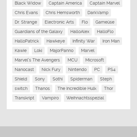
Black Widow
Captain America
Captain Marvel
Chris Evans
Chris Hemsworth
DarkVamp
Dr. Strange
Electronic Arts
Flo
Gameüse
Guardians of the Galaxy
HalloAlex
HalloFlo
HalloPatrick
Hawkeye
Infinity War
Iron Man
Kawie
Loki
MajorPanno
Marvel
Marvel's The Avengers
MCU
Microsoft
Nanocast
Nick Fury
Nintendo
PC
PS4
Shield
Sony
Sothi
Spiderman
Steph
switch
Thanos
The Incredible Hulk
Thor
Transkript
Vampiro
Weihnachtsspezial