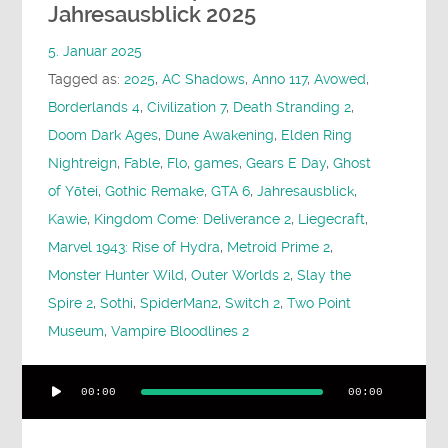
Jahresausblick 2025
5. Januar 2025
Tagged as:
2025
,
AC Shadows
,
Anno 117
,
Avowed
,
Borderlands 4
,
Civilization 7
,
Death Stranding 2
,
Doom Dark Ages
,
Dune Awakening
,
Elden Ring
Nightreign
,
Fable
,
Flo
,
games
,
Gears E Day
,
Ghost
of Yōtei
,
Gothic Remake
,
GTA 6
,
Jahresausblick
,
Kawie
,
Kingdom Come: Deliverance 2
,
Liegecraft
,
Marvel 1943: Rise of Hydra
,
Metroid Prime 2
,
Monster Hunter Wild
,
Outer Worlds 2
,
Slay the
Spire 2
,
Sothi
,
SpiderMan2
,
Switch 2
,
Two Point
Museum
,
Vampire Bloodlines 2
Audio-
00:00
00:00
Player