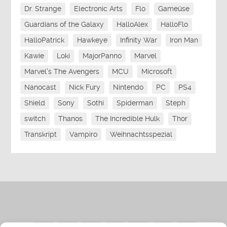
Dr. Strange
Electronic Arts
Flo
Gameüse
Guardians of the Galaxy
HalloAlex
HalloFlo
HalloPatrick
Hawkeye
Infinity War
Iron Man
Kawie
Loki
MajorPanno
Marvel
Marvel's The Avengers
MCU
Microsoft
Nanocast
Nick Fury
Nintendo
PC
PS4
Shield
Sony
Sothi
Spiderman
Steph
switch
Thanos
The Incredible Hulk
Thor
Transkript
Vampiro
Weihnachtsspezial