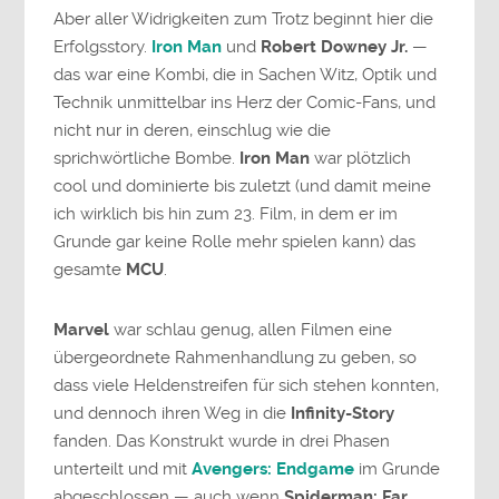
Aber aller Widrigkeiten zum Trotz beginnt hier die
Erfolgsstory.
Iron Man
und
Robert Downey Jr.
—
das war eine Kombi, die in Sachen Witz, Optik und
Technik unmittelbar ins Herz der Comic-Fans, und
nicht nur in deren, einschlug wie die
sprichwörtliche Bombe.
Iron Man
war plötzlich
cool und dominierte bis zuletzt (und damit meine
ich wirklich bis hin zum 23. Film, in dem er im
Grunde gar keine Rolle mehr spielen kann) das
gesamte
MCU
.
Marvel
war schlau genug, allen Filmen eine
übergeordnete Rahmenhandlung zu geben, so
dass viele Heldenstreifen für sich stehen konnten,
und dennoch ihren Weg in die
Infinity-Story
fanden. Das Konstrukt wurde in drei Phasen
unterteilt und mit
Avengers: Endgame
im Grunde
abgeschlossen — auch wenn
Spiderman: Far