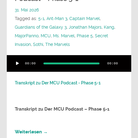
31. Mai 2026
Tagged as:
5-1
,
Ant-Man 3
,
Captain Marvel
,
Guardians of the Galaxy 3
,
Jonathan Majors
,
Kang
,
MajorPanno
,
MCU
,
Ms. Marvel
,
Phase 5
,
Secret
Invasion
,
Sothi
,
The Marvels
Audio-
00:00
00:00
Player
Transkript zu Der MCU Podcast - Phase 5-1
Transkript
zu
Der MCU Podcast – Phase 5-1
Weiterlesen →