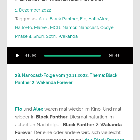
1. Dezember 2022
Tagged as:
Alex
,
Black Panther
,
Flo
,
HalloAlex
,
HalloFlo
,
Marvel
,
MCU
,
Namor
,
Nanocast
,
Okoye
,
Phase 4
,
Shuri
,
Sothi
,
Wakanda
Audio-
00:00
00:00
Player
28. Nanocast-Folge vom 30.11.2022. Thema: Black
Panther 2: Wakanda Forever
Flo
und
Alex
waren mal wieder im Kino. Und mal
wieder in
Black Panther
. Diesmal natürlich im
aktuellen Nachfolger,
Black Panther 2: Wakanda
Foreve
r. Der eine oder andere wird sich vielleicht