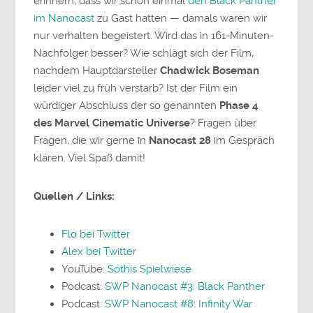
erinnern, dass wir schon einmal
den Black Panther
im Nanocast
zu Gast hatten — damals waren wir
nur verhalten begeistert. Wird das in 161-Minuten-
Nachfolger besser? Wie schlägt sich der Film,
nachdem Hauptdarsteller
Chadwick Boseman
leider viel zu früh verstarb? Ist der Film ein
würdiger Abschluss der so genannten
Phase 4
des Marvel Cinematic Universe
? Fragen über
Fragen, die wir gerne in
Nanocast 28
im Gespräch
klären. Viel Spaß damit!
Quellen / Links:
Flo bei Twitter
Alex bei Twitter
YouTube:
Sothis Spielwiese
Podcast:
SWP Nanocast #3: Black Panther
Podcast:
SWP Nanocast #8: Infinity War