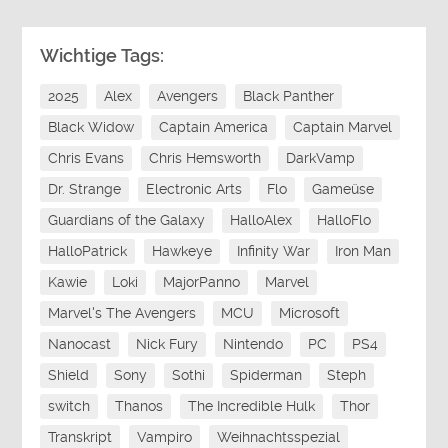
Wichtige Tags:
2025
Alex
Avengers
Black Panther
Black Widow
Captain America
Captain Marvel
Chris Evans
Chris Hemsworth
DarkVamp
Dr. Strange
Electronic Arts
Flo
Gameüse
Guardians of the Galaxy
HalloAlex
HalloFlo
HalloPatrick
Hawkeye
Infinity War
Iron Man
Kawie
Loki
MajorPanno
Marvel
Marvel's The Avengers
MCU
Microsoft
Nanocast
Nick Fury
Nintendo
PC
PS4
Shield
Sony
Sothi
Spiderman
Steph
switch
Thanos
The Incredible Hulk
Thor
Transkript
Vampiro
Weihnachtsspezial