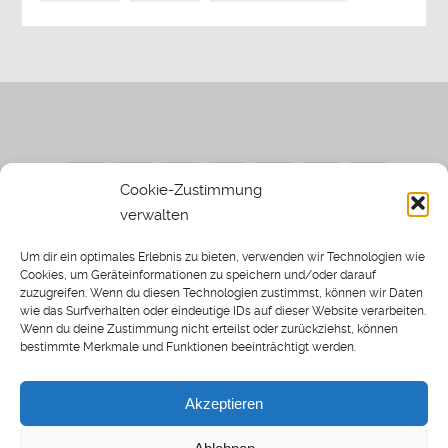
Cookie-Zustimmung
verwalten
Impressum
|
Datenschutzerklärung
|
Sothi.de
|
Sothis
Um dir ein optimales Erlebnis zu bieten, verwenden wir Technologien wie
Spielwiese
Cookies, um Geräteinformationen zu speichern und/oder darauf
zuzugreifen. Wenn du diesen Technologien zustimmst, können wir Daten
wie das Surfverhalten oder eindeutige IDs auf dieser Website verarbeiten.
Wenn du deine Zustimmung nicht erteilst oder zurückziehst, können
bestimmte Merkmale und Funktionen beeinträchtigt werden.
Home
Archiv
Akzeptieren
About: SWP
Blog