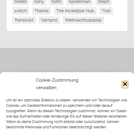
Shield
Sony
Sothi
Spiderman
Steph
switch
Thanos
The Incredible Hulk
Thor
Transkript
Vampiro
Weihnachtsspezial
Cookie-Zustimmung
verwalten
Impressum
|
Datenschutzerklärung
|
Sothi.de
|
Sothis
Um dir ein optimales Erlebnis zu bieten, verwenden wir Technologien wie
Spielwiese
Cookies, um Geräteinformationen zu speichern und/oder darauf
zuzugreifen. Wenn du diesen Technologien zustimmst, können wir Daten
wie das Surfverhalten oder eindeutige IDs auf dieser Website verarbeiten.
Wenn du deine Zustimmung nicht erteilst oder zurückziehst, können
bestimmte Merkmale und Funktionen beeinträchtigt werden.