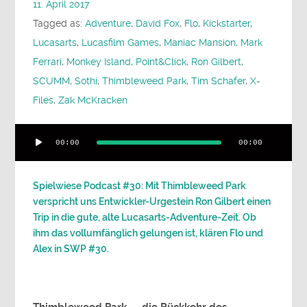
11. April 2017
Tagged as:
Adventure
,
David Fox
,
Flo
,
Kickstarter
,
Lucasarts
,
Lucasfilm Games
,
Maniac Mansion
,
Mark
Ferrari
,
Monkey Island
,
Point&Click
,
Ron Gilbert
,
SCUMM
,
Sothi
,
Thimbleweed Park
,
Tim Schafer
,
X-
Files
,
Zak McKracken
Audio-
00:00
00:00
Player
Spielwiese Podcast #30: Mit Thimbleweed Park
verspricht uns Entwickler-Urgestein Ron Gilbert einen
Trip in die gute, alte Lucasarts-Adventure-Zeit. Ob
ihm das vollumfänglich gelungen ist, klären Flo und
Alex in SWP #30.