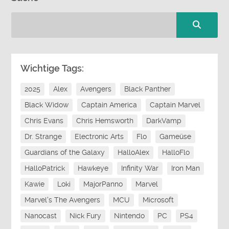
Wichtige Tags:
2025
Alex
Avengers
Black Panther
Black Widow
Captain America
Captain Marvel
Chris Evans
Chris Hemsworth
DarkVamp
Dr. Strange
Electronic Arts
Flo
Gameüse
Guardians of the Galaxy
HalloAlex
HalloFlo
HalloPatrick
Hawkeye
Infinity War
Iron Man
Kawie
Loki
MajorPanno
Marvel
Marvel's The Avengers
MCU
Microsoft
Nanocast
Nick Fury
Nintendo
PC
PS4