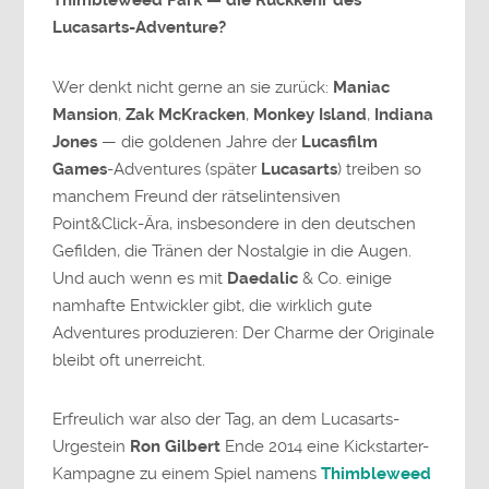
Thimbleweed Park — die Rückkehr des
Lucasarts-Adventure?
Wer denkt nicht gerne an sie zurück:
Maniac
Mansion
,
Zak McKracken
,
Monkey Island
,
Indiana
Jones
— die goldenen Jahre der
Lucasfilm
Games
-Adventures (später
Lucasarts
) treiben so
manchem Freund der rätselintensiven
Point&Click-Ära, insbesondere in den deutschen
Gefilden, die Tränen der Nostalgie in die Augen.
Und auch wenn es mit
Daedalic
& Co. einige
namhafte Entwickler gibt, die wirklich gute
Adventures produzieren: Der Charme der Originale
bleibt oft unerreicht.
Erfreulich war also der Tag, an dem Lucasarts-
Urgestein
Ron Gilbert
Ende 2014 eine Kickstarter-
Kampagne zu einem Spiel namens
Thimbleweed