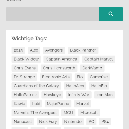
Wichtige Tags:
2025
Alex
Avengers
Black Panther
Black Widow
Captain America
Captain Marvel
Chris Evans
Chris Hemsworth
DarkVamp
Dr. Strange
Electronic Arts
Flo
Gameüse
Guardians of the Galaxy
HalloAlex
HalloFlo
HalloPatrick
Hawkeye
Infinity War
Iron Man
Kawie
Loki
MajorPanno
Marvel
Marvel's The Avengers
MCU
Microsoft
Nanocast
Nick Fury
Nintendo
PC
PS4