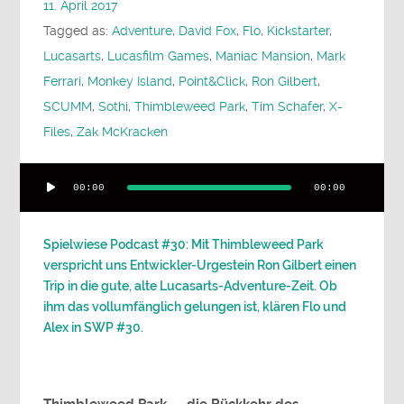
11. April 2017
Tagged as:
Adventure
,
David Fox
,
Flo
,
Kickstarter
,
Lucasarts
,
Lucasfilm Games
,
Maniac Mansion
,
Mark
Ferrari
,
Monkey Island
,
Point&Click
,
Ron Gilbert
,
SCUMM
,
Sothi
,
Thimbleweed Park
,
Tim Schafer
,
X-
Files
,
Zak McKracken
Audio-
00:00
00:00
Player
Spielwiese Podcast #30: Mit Thimbleweed Park
verspricht uns Entwickler-Urgestein Ron Gilbert einen
Trip in die gute, alte Lucasarts-Adventure-Zeit. Ob
ihm das vollumfänglich gelungen ist, klären Flo und
Alex in SWP #30.