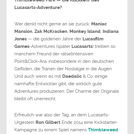
Thimbleweed Park — die Rückkehr des
Lucasarts-Adventure?
Wer denkt nicht gerne an sie zurück:
Maniac
Mansion
,
Zak McKracken
,
Monkey Island
,
Indiana
Jones
— die goldenen Jahre der
Lucasfilm
Games
-Adventures (später
Lucasarts
) treiben so
manchem Freund der rätselintensiven
Point&Click-Ära, insbesondere in den deutschen
Gefilden, die Tränen der Nostalgie in die Augen.
Und auch wenn es mit
Daedalic
& Co. einige
namhafte Entwickler gibt, die wirklich gute
Adventures produzieren: Der Charme der Originale
bleibt oft unerreicht.
Erfreulich war also der Tag, an dem Lucasarts-
Urgestein
Ron Gilbert
Ende 2014 eine Kickstarter-
Kampagne zu einem Spiel namens
Thimbleweed