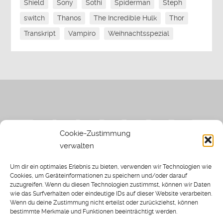
Shield
Sony
Sothi
Spiderman
Steph
switch
Thanos
The Incredible Hulk
Thor
Transkript
Vampiro
Weihnachtsspezial
Cookie-Zustimmung
verwalten
Impressum
|
Datenschutzerklärung
|
Sothi.de
|
Sothis
Um dir ein optimales Erlebnis zu bieten, verwenden wir Technologien wie
Spielwiese
Cookies, um Geräteinformationen zu speichern und/oder darauf
zuzugreifen. Wenn du diesen Technologien zustimmst, können wir Daten
wie das Surfverhalten oder eindeutige IDs auf dieser Website verarbeiten.
Wenn du deine Zustimmung nicht erteilst oder zurückziehst, können
bestimmte Merkmale und Funktionen beeinträchtigt werden.