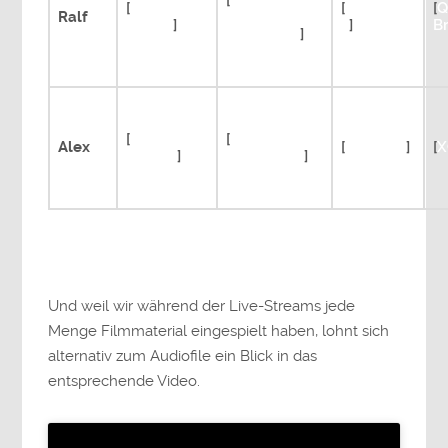
[
HALO
[
Tomb
[
Witcher
[
Q
Ralf
Masterchief
Raider
]
3
]
B
Collection
]
[
Rogue
[
Legend of
Alex
[
ARK (EA)
]
[
X
Legacy
]
Grimrock 2
]
Und weil wir während der Live-Streams jede
Menge Filmmaterial eingespielt haben, lohnt sich
alternativ zum Audiofile ein Blick in das
entsprechende Video.