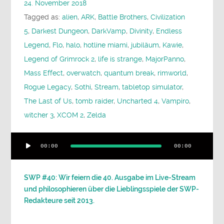
24. November 2018
Tagged as:
alien
,
ARK
,
Battle Brothers
,
Civilization
5
,
Darkest Dungeon
,
DarkVamp
,
Divinity
,
Endless
Legend
,
Flo
,
halo
,
hotline miami
,
jubiläum
,
Kawie
,
Legend of Grimrock 2
,
life is strange
,
MajorPanno
,
Mass Effect
,
overwatch
,
quantum break
,
rimworld
,
Rogue Legacy
,
Sothi
,
Stream
,
tabletop simulator
,
The Last of Us
,
tomb raider
,
Uncharted 4
,
Vampiro
,
witcher 3
,
XCOM 2
,
Zelda
Audio-
00:00
00:00
Player
SWP #40: Wir feiern die 40. Ausgabe im Live-Stream
und philosophieren über die Lieblingsspiele der SWP-
Redakteure seit 2013.