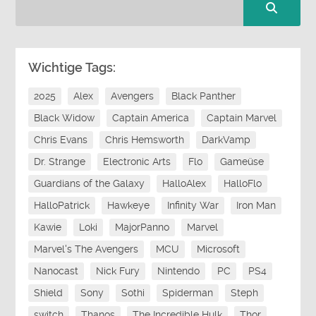
Wichtige Tags:
2025
Alex
Avengers
Black Panther
Black Widow
Captain America
Captain Marvel
Chris Evans
Chris Hemsworth
DarkVamp
Dr. Strange
Electronic Arts
Flo
Gameüse
Guardians of the Galaxy
HalloAlex
HalloFlo
HalloPatrick
Hawkeye
Infinity War
Iron Man
Kawie
Loki
MajorPanno
Marvel
Marvel's The Avengers
MCU
Microsoft
Nanocast
Nick Fury
Nintendo
PC
PS4
Shield
Sony
Sothi
Spiderman
Steph
switch
Thanos
The Incredible Hulk
Thor