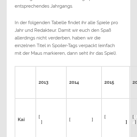
entsprechendes Jahrgangs.
In der folgenden Tabelle findet ihr alle Spiele pro
Jahr und Redakteur. Damit wir euch den Spaß
allerdings nicht verderben, haben wir die
einzelnen Titel in Spoiler-Tags verpackt (einfach
mit der Maus markieren, dann seht ihr das Spiel).
2013
2014
2015
2
[
Civilisation
[
Tabletop
[
U
Kai
[
Last of Us
]
5
]
Simulator
]
4
]