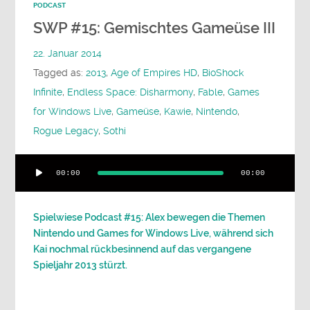
PODCAST
SWP #15: Gemischtes Gameüse III
22. Januar 2014
Tagged as:
2013
,
Age of Empires HD
,
BioShock
Infinite
,
Endless Space: Disharmony
,
Fable
,
Games
for Windows Live
,
Gameüse
,
Kawie
,
Nintendo
,
Rogue Legacy
,
Sothi
Audio-
00:00
00:00
Player
Spielwiese Podcast #15: Alex bewegen die Themen
Nintendo und Games for Windows Live, während sich
Kai nochmal rückbesinnend auf das vergangene
Spieljahr 2013 stürzt.