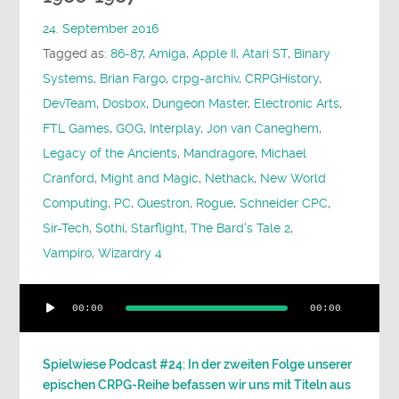
24. September 2016
Tagged as:
86-87
,
Amiga
,
Apple II
,
Atari ST
,
Binary
Systems
,
Brian Fargo
,
crpg-archiv
,
CRPGHistory
,
DevTeam
,
Dosbox
,
Dungeon Master
,
Electronic Arts
,
FTL Games
,
GOG
,
Interplay
,
Jon van Caneghem
,
Legacy of the Ancients
,
Mandragore
,
Michael
Cranford
,
Might and Magic
,
Nethack
,
New World
Computing
,
PC
,
Questron
,
Rogue
,
Schneider CPC
,
Sir-Tech
,
Sothi
,
Starflight
,
The Bard's Tale 2
,
Vampiro
,
Wizardry 4
Audio-
00:00
00:00
Player
Spielwiese Podcast #24: In der zweiten Folge unserer
epischen CRPG-Reihe befassen wir uns mit Titeln aus