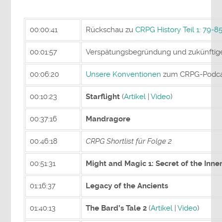
00:00:41
Rückschau zu
CRPG History Teil 1: 79-8
00:01:57
Verspätungsbegründung und zukünftig
00:06:20
Unsere Konventionen
zum CRPG-Podca
00:10:23
Starflight
(
Artikel
|
Video
)
00:37:16
Mandragore
00:46:18
CRPG Shortlist für Folge 2
00:51:31
Might and Magic 1: Secret of the Inn
01:16:37
Legacy of the Ancients
01:40:13
The Bard’s Tale 2
(
Artikel
|
Video
)