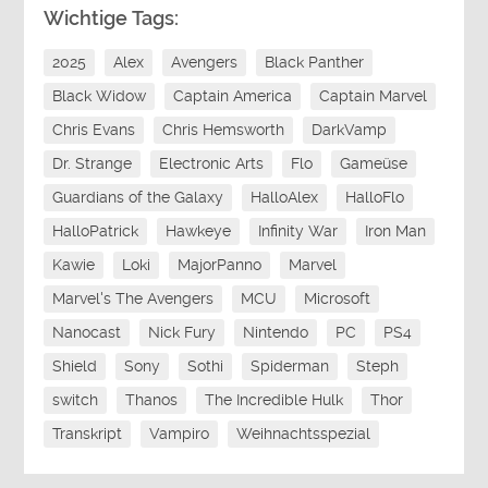
Wichtige Tags:
2025
Alex
Avengers
Black Panther
Black Widow
Captain America
Captain Marvel
Chris Evans
Chris Hemsworth
DarkVamp
Dr. Strange
Electronic Arts
Flo
Gameüse
Guardians of the Galaxy
HalloAlex
HalloFlo
HalloPatrick
Hawkeye
Infinity War
Iron Man
Kawie
Loki
MajorPanno
Marvel
Marvel's The Avengers
MCU
Microsoft
Nanocast
Nick Fury
Nintendo
PC
PS4
Shield
Sony
Sothi
Spiderman
Steph
switch
Thanos
The Incredible Hulk
Thor
Transkript
Vampiro
Weihnachtsspezial