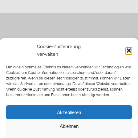
Cookie-Zustimmung
verwalten
Impressum
|
Datenschutzerklärung
|
Sothi.de
|
Sothis
Um dir ein optimales Erlebnis zu bieten, verwenden wir Technologien wie
Spielwiese
Cookies, um Geräteinformationen zu speichern und/oder darauf
zuzugreifen. Wenn du diesen Technologien zustimmst, können wir Daten
wie das Surfverhalten oder eindeutige IDs auf dieser Website verarbeiten.
Wenn du deine Zustimmung nicht erteilst oder zurückziehst, können
bestimmte Merkmale und Funktionen beeinträchtigt werden.
Home
Archiv
Akzeptieren
About: SWP
Blog
Ablehnen
Transkripte [BETA]
Cookie-Richtlinie (EU)