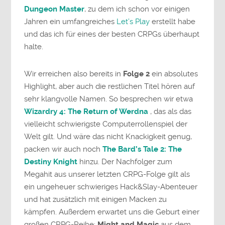
Dungeon Master
, zu dem ich schon vor einigen
Jahren ein umfangreiches
Let’s Play
erstellt habe
und das ich für eines der besten CRPGs überhaupt
halte.
Wir erreichen also bereits in
Folge 2
ein absolutes
Highlight, aber auch die restlichen Titel hören auf
sehr klangvolle Namen. So besprechen wir etwa
Wizardry 4: The Return of Werdna
, das als das
vielleicht schwierigste Computerrollenspiel der
Welt gilt. Und wäre das nicht Knackigkeit genug,
packen wir auch noch
The Bard’s Tale 2: The
Destiny Knight
hinzu. Der Nachfolger zum
Megahit aus unserer letzten CRPG-Folge gilt als
ein ungeheuer schwieriges Hack&Slay-Abenteuer
und hat zusätzlich mit einigen Macken zu
kämpfen. Außerdem erwartet uns die Geburt einer
großen CRPG-Reihe:
Might and Magic
aus dem