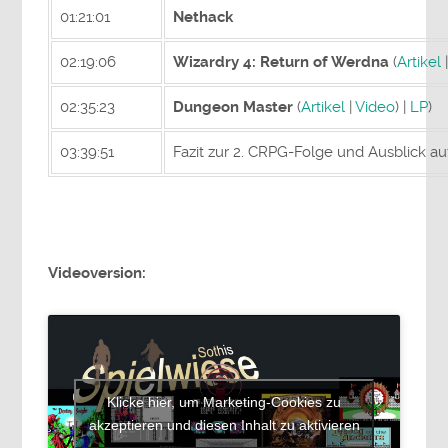
01:21:01
Nethack
02:19:06
Wizardry 4: Return of Werdna
(
Artikel
02:35:23
Dungeon Master
(
Artikel
|
Video
) |
LP
)
03:39:51
Fazit zur 2. CRPG-Folge und Ausblick au
Videoversion:
Klicke hier, um Marketing-Cookies zu
akzeptieren und diesen Inhalt zu aktivieren