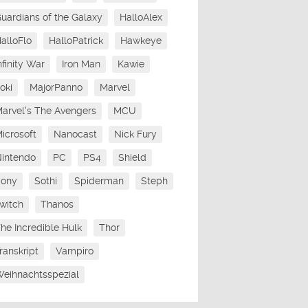
uardians of the Galaxy
HalloAlex
alloFlo
HalloPatrick
Hawkeye
nfinity War
Iron Man
Kawie
oki
MajorPanno
Marvel
arvel's The Avengers
MCU
icrosoft
Nanocast
Nick Fury
intendo
PC
PS4
Shield
Sony
Sothi
Spiderman
Steph
witch
Thanos
he Incredible Hulk
Thor
ranskript
Vampiro
eihnachtsspezial