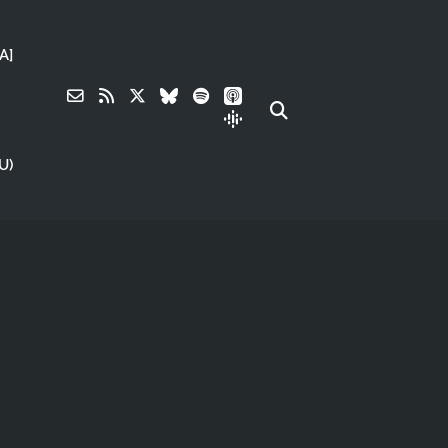
A]
U)