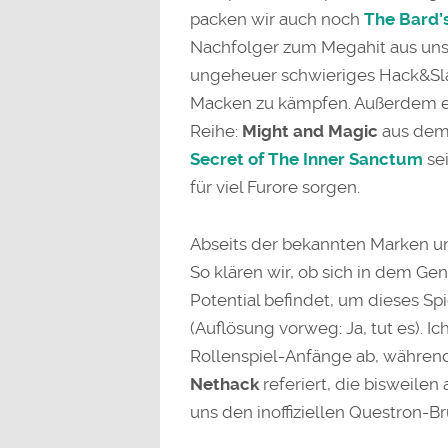
packen wir auch noch
The Bard’s
Nachfolger zum Megahit aus unse
ungeheuer schwieriges Hack&Sla
Macken zu kämpfen. Außerdem er
Reihe:
Might and Magic
aus dem
Secret of The Inner Sanctum
sei
für viel Furore sorgen.
Abseits der bekannten Marken un
So klären wir, ob sich in dem G
Potential befindet, um dieses Sp
(Auflösung vorweg: Ja, tut es). 
Rollenspiel-Anfänge ab, während
Nethack
referiert, die bisweilen
uns den inoffiziellen Questron-B