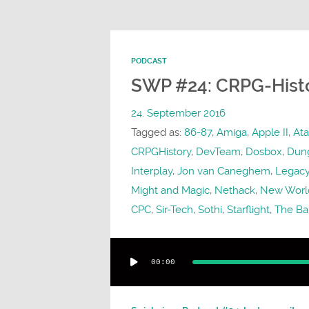
PODCAST
SWP #24: CRPG-Histor
24. September 2016
Tagged as:
86-87
,
Amiga
,
Apple II
,
Ata
CRPGHistory
,
DevTeam
,
Dosbox
,
Dun
Interplay
,
Jon van Caneghem
,
Legacy
Might and Magic
,
Nethack
,
New Worl
CPC
,
Sir-Tech
,
Sothi
,
Starflight
,
The Bar
Audio-
00:00
Player