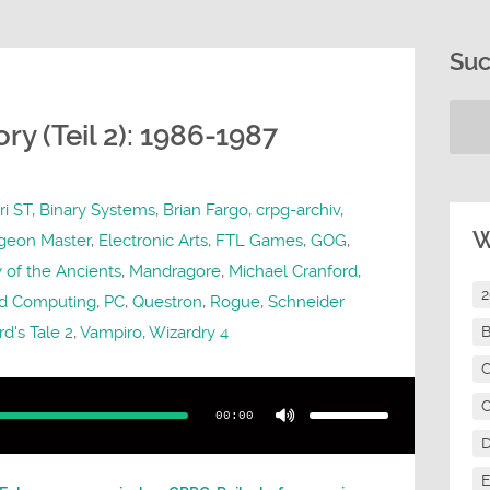
Su
y (Teil 2): 1986-1987
ri ST
,
Binary Systems
,
Brian Fargo
,
crpg-archiv
,
W
geon Master
,
Electronic Arts
,
FTL Games
,
GOG
,
 of the Ancients
,
Mandragore
,
Michael Cranford
,
d Computing
,
PC
,
Questron
,
Rogue
,
Schneider
d's Tale 2
,
Vampiro
,
Wizardry 4
B
C
Pfeiltasten
Hoch/Runter
C
benutzen,
00:00
um
die
Lautstärke
zu
regeln.
E