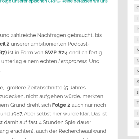
 Folge unserer epischen CRPG-Reihe befassen wir uns
G
H
I
 und zahlreiche Nachfragen gebraucht, bis
L
eil 2
unserer ambitionierten Podcast-
M
87)
ist in Form von
SWP #24
endlich fertig.
M
t unterlag einem echten
Lernprozess
. Und
.
N
e, größere Zeitabschnitte (5-Jahres-
s
bzudecken, nicht aufgehen würde, merkten
T
iesem Grund dreht sich
Folge 2
auch nur noch
nd 1987. Aber selbst hier wurde klar: Das ist
T
st damit auf fast 4 Stunden Spieldauer
W
 lang erachten), auch der Rechercheaufwand