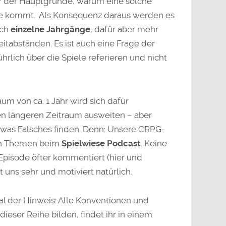
ner der Hauptgründe, warum eine solche
e kommt. Als Konsequenz daraus werden es
och
einzelne Jahrgänge
, dafür aber mehr
itabständen. Es ist auch eine Frage der
ührlich über die Spiele referieren und nicht
aum von ca. 1 Jahr wird sich dafür
nen längeren Zeitraum ausweiten – aber
was Falsches finden. Denn: Unsere CRPG-
ten Themen beim
Spielwiese Podcast
. Keine
Episode öfter kommentiert (hier und
 uns sehr und motiviert natürlich.
al der Hinweis: Alle Konventionen und
eser Reihe bilden, findet ihr in einem