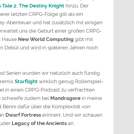
 Tale 2: The Destiny Knight
hinzu. Der
rer letzten CRPG-Folge gilt als ein
y-Abenteuer und hat zusätzlich mit einigen
wartet uns die Geburt einer großen CRPG-
 Hause
New World Computing
gibt mit
n Debüt und wird in späteren Jahren noch
d Serien wurden wir natürlich auch fündig.
enremix
Starflight
wirklich genug Rollenspiel-
iel in einen CRPG-Podcast zu verfrachten
Ich schweife zudem bei
Mandragore
in meine
 Benni dafür über die Komplexität von
 an
Dwarf Fortress
erinnert. Und wir schauen
ruder
Legacy of the Ancients
an.