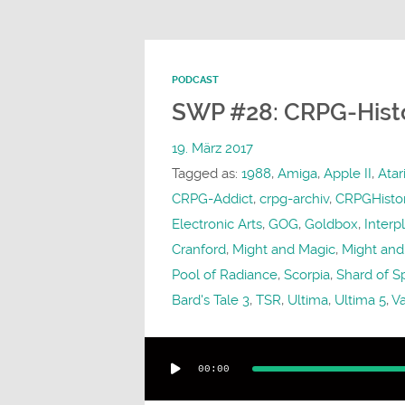
PODCAST
SWP #28: CRPG-Histor
19. März 2017
Tagged as:
1988
,
Amiga
,
Apple II
,
Atar
CRPG-Addict
,
crpg-archiv
,
CRPGHisto
Electronic Arts
,
GOG
,
Goldbox
,
Interp
Cranford
,
Might and Magic
,
Might and
Pool of Radiance
,
Scorpia
,
Shard of S
Bard's Tale 3
,
TSR
,
Ultima
,
Ultima 5
,
V
Audio-
00:00
Player