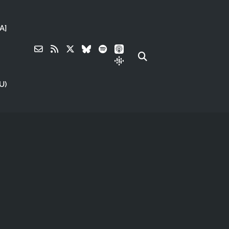
A]
U)