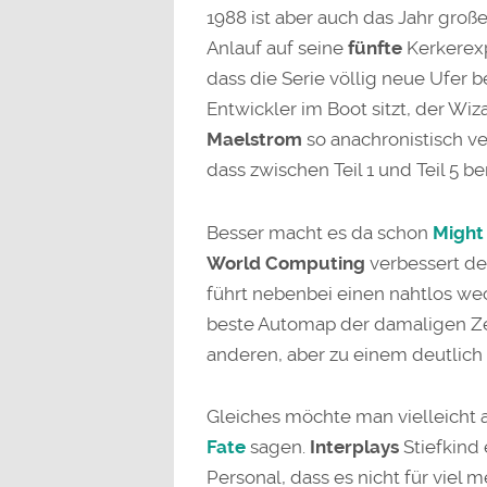
1988 ist aber auch das Jahr groß
Anlauf auf seine
fünfte
Kerkerex
dass die Serie völlig neue Ufer b
Entwickler im Boot sitzt, der Wiza
Maelstrom
so anachronistisch v
dass zwischen Teil 1 und Teil 5 b
Besser macht es da schon
Might
World Computing
verbessert de
führt nebenbei einen nahtlos we
beste Automap der damaligen Zei
anderen, aber zu einem deutlich 
Gleiches möchte man vielleicht
Fate
sagen.
Interplays
Stiefkind
Personal, dass es nicht für viel m