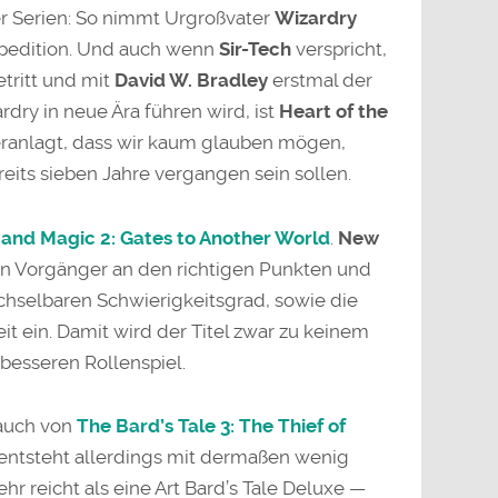
er Serien: So nimmt Urgroßvater
Wizardry
pedition. Und auch wenn
Sir-Tech
verspricht,
etritt und mit
David W. Bradley
erstmal der
rdry in neue Ära führen wird, ist
Heart of the
eranlagt, dass wir kaum glauben mögen,
ereits sieben Jahre vergangen sein sollen.
 and Magic 2: Gates to Another World
.
New
n Vorgänger an den richtigen Punkten und
chselbaren Schwierigkeitsgrad, sowie die
t ein. Damit wird der Titel zwar zu keinem
besseren Rollenspiel.
 auch von
The Bard’s Tale 3: The Thief of
 entsteht allerdings mit dermaßen wenig
ehr reicht als eine Art Bard’s Tale Deluxe —