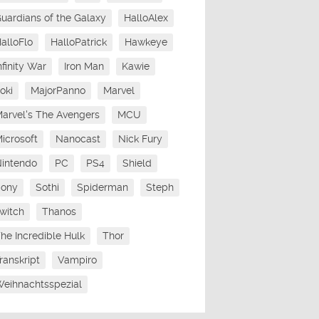
uardians of the Galaxy
HalloAlex
alloFlo
HalloPatrick
Hawkeye
nfinity War
Iron Man
Kawie
oki
MajorPanno
Marvel
arvel's The Avengers
MCU
icrosoft
Nanocast
Nick Fury
intendo
PC
PS4
Shield
Sony
Sothi
Spiderman
Steph
witch
Thanos
he Incredible Hulk
Thor
ranskript
Vampiro
eihnachtsspezial