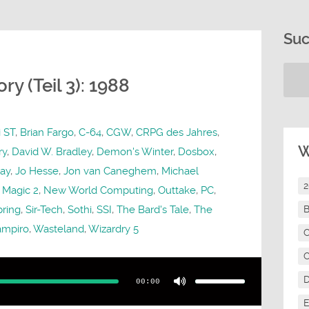
Su
y (Teil 3): 1988
i ST
,
Brian Fargo
,
C-64
,
CGW
,
CRPG des Jahres
,
W
ry
,
David W. Bradley
,
Demon's Winter
,
Dosbox
,
lay
,
Jo Hesse
,
Jon van Caneghem
,
Michael
 Magic 2
,
New World Computing
,
Outtake
,
PC
,
pring
,
Sir-Tech
,
Sothi
,
SSI
,
The Bard's Tale
,
The
B
ampiro
,
Wasteland
,
Wizardry 5
C
C
Pfeiltasten
Hoch/Runter
benutzen,
00:00
um
die
Lautstärke
E
zu