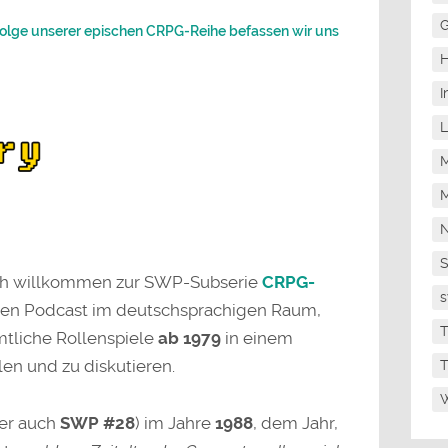
regeln.
G
 Folge unserer epischen CRPG-Reihe befassen wir uns
H
I
L
M
M
N
lich willkommen zur SWP-Subserie
CRPG-
s
en Podcast im deutschsprachigen Raum,
T
ämtliche Rollenspiele
ab 1979
in einem
en und zu diskutieren.
T
W
er auch
SWP #28
) im Jahre
1988
, dem Jahr,