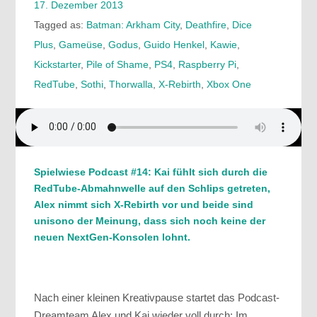
17. Dezember 2013
Tagged as:
Batman: Arkham City
,
Deathfire
,
Dice
Plus
,
Gameüse
,
Godus
,
Guido Henkel
,
Kawie
,
Kickstarter
,
Pile of Shame
,
PS4
,
Raspberry Pi
,
RedTube
,
Sothi
,
Thorwalla
,
X-Rebirth
,
Xbox One
Spielwiese Podcast #14: Kai fühlt sich durch die
RedTube-Abmahnwelle auf den Schlips getreten,
Alex nimmt sich X-Rebirth vor und beide sind
unisono der Meinung, dass sich noch keine der
neuen NextGen-Konsolen lohnt.
Nach einer kleinen Kreativpause startet das Podcast-
Dreamteam Alex und Kai wieder voll durch: Im