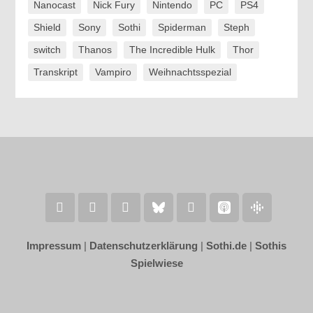
Nanocast
Nick Fury
Nintendo
PC
PS4
Shield
Sony
Sothi
Spiderman
Steph
switch
Thanos
The Incredible Hulk
Thor
Transkript
Vampiro
Weihnachtsspezial
Impressum
|
Datenschutzerklärung
|
Sothi.de
|
Sothis
Spielwiese