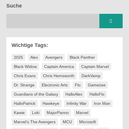
Suche
Wichtige Tags:
2025
Alex
Avengers
Black Panther
Black Widow
Captain America
Captain Marvel
Chris Evans
Chris Hemsworth
DarkVamp
Dr. Strange
Electronic Arts
Flo
Gameüse
Guardians of the Galaxy
HalloAlex
HalloFlo
HalloPatrick
Hawkeye
Infinity War
Iron Man
Kawie
Loki
MajorPanno
Marvel
Marvel's The Avengers
MCU
Microsoft