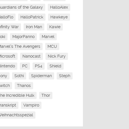
uardians of the Galaxy
HalloAlex
alloFlo
HalloPatrick
Hawkeye
nfinity War
Iron Man
Kawie
oki
MajorPanno
Marvel
arvel's The Avengers
MCU
icrosoft
Nanocast
Nick Fury
intendo
PC
PS4
Shield
Sony
Sothi
Spiderman
Steph
witch
Thanos
he Incredible Hulk
Thor
ranskript
Vampiro
eihnachtsspezial