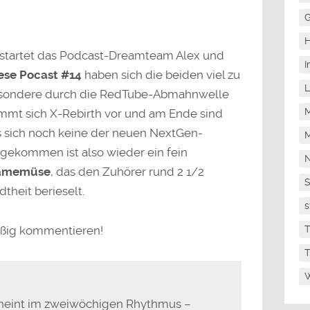
G
H
 startet das Podcast-Dreamteam Alex und
I
ese Pocast #14
haben sich die beiden viel zu
L
sbesondere durch die RedTube-Abmahnwelle
M
immt sich X-Rebirth vor und am Ende sind
s sich noch keine der neuen NextGen-
M
sgekommen ist also wieder ein fein
N
Gamemüse
, das den Zuhörer rund 2 1/2
theit berieselt.
s
T
eißig kommentieren!
T
W
heint im zweiwöchigen Rhythmus –