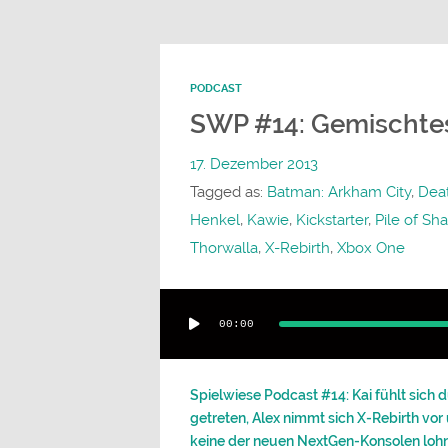
PODCAST
SWP #14: Gemischte
17. Dezember 2013
Tagged as:
Batman: Arkham City
,
Deat
Henkel
,
Kawie
,
Kickstarter
,
Pile of S
Thorwalla
,
X-Rebirth
,
Xbox One
Audio-
00:00
Player
Spielwiese Podcast #14: Kai fühlt sic
getreten, Alex nimmt sich X-Rebirth vor
keine der neuen NextGen-Konsolen lohn