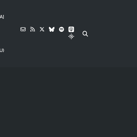
A]
U)