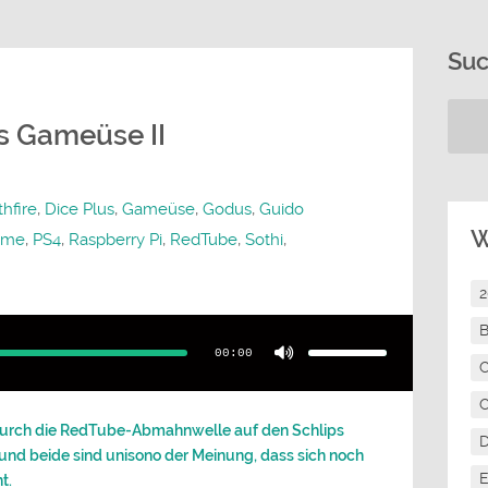
Su
s Gameüse II
hfire
,
Dice Plus
,
Gameüse
,
Godus
,
Guido
W
hame
,
PS4
,
Raspberry Pi
,
RedTube
,
Sothi
,
Pfeiltasten
B
Hoch/Runter
benutzen,
00:00
um
C
die
Lautstärke
zu
C
regeln.
h durch die RedTube-Abmahnwelle auf den Schlips
 und beide sind unisono der Meinung, dass sich noch
E
t.