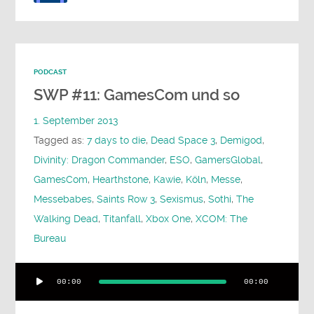
PODCAST
SWP #11: GamesCom und so
1. September 2013
Tagged as:
7 days to die
,
Dead Space 3
,
Demigod
,
Divinity: Dragon Commander
,
ESO
,
GamersGlobal
,
GamesCom
,
Hearthstone
,
Kawie
,
Köln
,
Messe
,
Messebabes
,
Saints Row 3
,
Sexismus
,
Sothi
,
The
Walking Dead
,
Titanfall
,
Xbox One
,
XCOM: The
Bureau
Audio-
00:00
00:00
Player