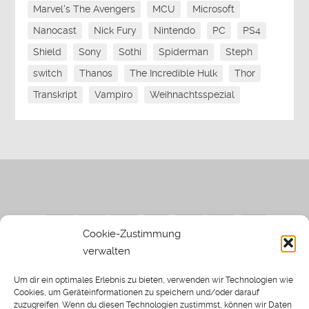
Marvel's The Avengers
MCU
Microsoft
Nanocast
Nick Fury
Nintendo
PC
PS4
Shield
Sony
Sothi
Spiderman
Steph
switch
Thanos
The Incredible Hulk
Thor
Transkript
Vampiro
Weihnachtsspezial
Cookie-Zustimmung
verwalten
Impressum
|
Datenschutzerklärung
|
Sothi.de
|
Sothis
Um dir ein optimales Erlebnis zu bieten, verwenden wir Technologien wie
Spielwiese
Cookies, um Geräteinformationen zu speichern und/oder darauf
zuzugreifen. Wenn du diesen Technologien zustimmst, können wir Daten