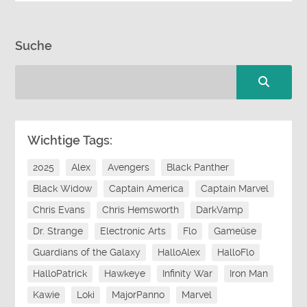
Suche
Wichtige Tags:
2025
Alex
Avengers
Black Panther
Black Widow
Captain America
Captain Marvel
Chris Evans
Chris Hemsworth
DarkVamp
Dr. Strange
Electronic Arts
Flo
Gameüse
Guardians of the Galaxy
HalloAlex
HalloFlo
HalloPatrick
Hawkeye
Infinity War
Iron Man
Kawie
Loki
MajorPanno
Marvel