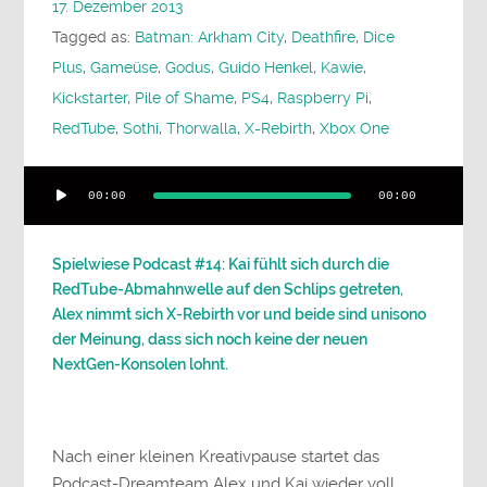
17. Dezember 2013
Tagged as:
Batman: Arkham City
,
Deathfire
,
Dice
Plus
,
Gameüse
,
Godus
,
Guido Henkel
,
Kawie
,
Kickstarter
,
Pile of Shame
,
PS4
,
Raspberry Pi
,
RedTube
,
Sothi
,
Thorwalla
,
X-Rebirth
,
Xbox One
Audio-
00:00
00:00
Player
Spielwiese Podcast #14: Kai fühlt sich durch die
RedTube-Abmahnwelle auf den Schlips getreten,
Alex nimmt sich X-Rebirth vor und beide sind unisono
der Meinung, dass sich noch keine der neuen
NextGen-Konsolen lohnt.
Nach einer kleinen Kreativpause startet das
Podcast-Dreamteam Alex und Kai wieder voll