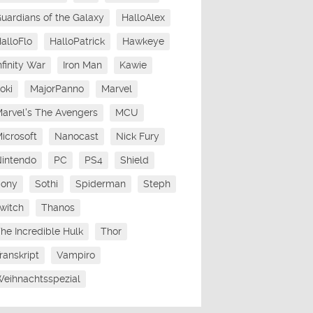
uardians of the Galaxy
HalloAlex
alloFlo
HalloPatrick
Hawkeye
nfinity War
Iron Man
Kawie
oki
MajorPanno
Marvel
arvel's The Avengers
MCU
icrosoft
Nanocast
Nick Fury
intendo
PC
PS4
Shield
Sony
Sothi
Spiderman
Steph
witch
Thanos
he Incredible Hulk
Thor
ranskript
Vampiro
eihnachtsspezial