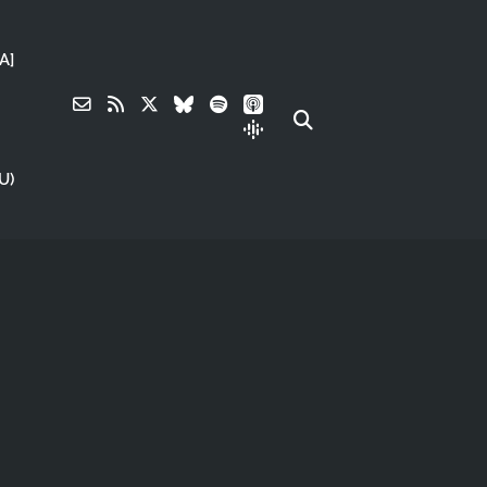
A]
U)