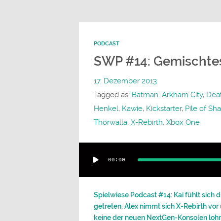
PODCAST
SWP #14: Gemischte
17. Dezember 2013
Tagged as:
Batman: Arkham City
,
Deat
Henkel
,
Kawie
,
Kickstarter
,
Pile of S
Thorwalla
,
X-Rebirth
,
Xbox One
Audio-
00:00
Player
Spielwiese Podcast #14: Kai fühlt sic
getreten, Alex nimmt sich X-Rebirth vor
keine der neuen NextGen-Konsolen lohn