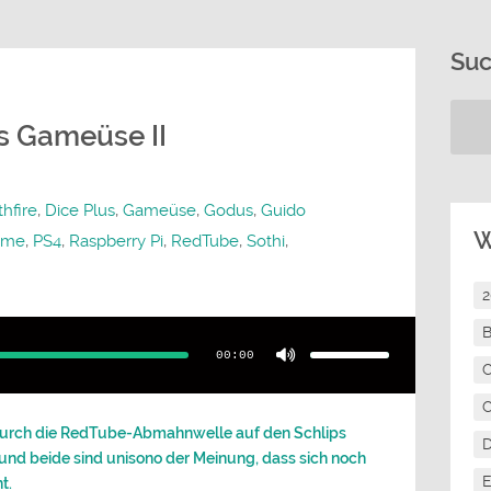
Su
s Gameüse II
hfire
,
Dice Plus
,
Gameüse
,
Godus
,
Guido
W
hame
,
PS4
,
Raspberry Pi
,
RedTube
,
Sothi
,
Pfeiltasten
B
Hoch/Runter
benutzen,
00:00
um
C
die
Lautstärke
zu
C
regeln.
h durch die RedTube-Abmahnwelle auf den Schlips
 und beide sind unisono der Meinung, dass sich noch
E
t.