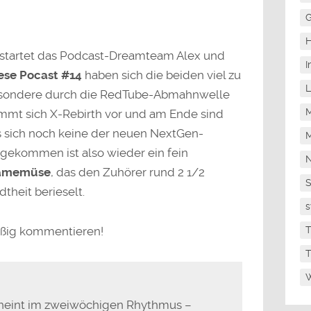
G
H
 startet das Podcast-Dreamteam Alex und
I
ese Pocast #14
haben sich die beiden viel zu
L
sbesondere durch die RedTube-Abmahnwelle
M
immt sich X-Rebirth vor und am Ende sind
s sich noch keine der neuen NextGen-
M
sgekommen ist also wieder ein fein
N
Gamemüse
, das den Zuhörer rund 2 1/2
theit berieselt.
s
T
eißig kommentieren!
T
W
heint im zweiwöchigen Rhythmus –