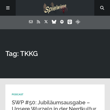
Tag: TKKG
PODCAST
SWP #50: Jubiläumsausgabe –
Unsere Wurzeln in der Nerdkultur