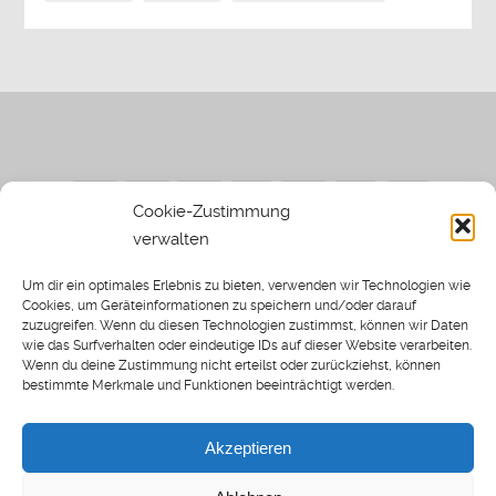
Cookie-Zustimmung
verwalten
Impressum
|
Datenschutzerklärung
|
Sothi.de
|
Sothis
Um dir ein optimales Erlebnis zu bieten, verwenden wir Technologien wie
Spielwiese
Cookies, um Geräteinformationen zu speichern und/oder darauf
zuzugreifen. Wenn du diesen Technologien zustimmst, können wir Daten
wie das Surfverhalten oder eindeutige IDs auf dieser Website verarbeiten.
Wenn du deine Zustimmung nicht erteilst oder zurückziehst, können
bestimmte Merkmale und Funktionen beeinträchtigt werden.
Home
Archiv
Akzeptieren
About: SWP
Blog