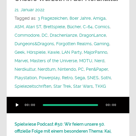
21. Januar 2022
Tagged as:
3 Fragezeichen
,
80er Jahre
,
Amiga
,
ASM
,
Atari ST
,
Brettspiele
,
Bücher
,
C-64
,
Comics
,
Commodore
,
DC
,
Drachenlanze
,
DragonLance
,
Dungeons&Dragons
,
Forgotten Realms
,
Gaming
,
Geek
,
Hörspiele
,
Kawie
,
LAN Party
,
MajorPanno
,
Marvel
,
Masters of the Universe
,
MOTU
,
Nerd
,
Nerdkultur
,
Nerdtum
,
Nintendo
,
PC
,
Pen&Paper
,
Playstation
,
Powerplay
,
Retro
,
Sega
,
SNES
,
Sothi
,
Spielezeitschriften
,
Star Trek
,
Star Wars
,
TKKG
Audio-
00:00
00:00
Player
Spielwiese Podcast #50: Wir feiern unsere 50.
offizielle Folge mit einem besonderen Thema: Kai,