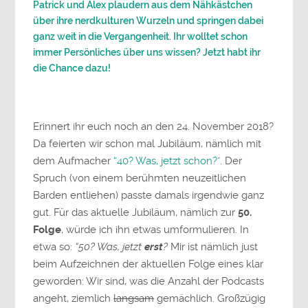
Patrick und Alex plaudern aus dem Nähkästchen
über ihre nerdkulturen Wurzeln und springen dabei
ganz weit in die Vergangenheit. Ihr wolltet schon
immer Persönliches über uns wissen? Jetzt habt ihr
die Chance dazu!
Erinnert ihr euch noch an den 24. November 2018?
Da feierten wir schon mal Jubiläum, nämlich mit
dem Aufmacher
“40? Was, jetzt schon?”
. Der
Spruch (von einem berühmten neuzeitlichen
Barden entliehen) passte damals irgendwie ganz
gut. Für das aktuelle Jubiläum, nämlich zur
50.
Folge
, würde ich ihn etwas umformulieren. In
etwa so:
“50? Was, jetzt
erst
?
Mir ist nämlich just
beim Aufzeichnen der aktuellen Folge eines klar
geworden: Wir sind, was die Anzahl der Podcasts
angeht, ziemlich
langsam
gemächlich. Großzügig