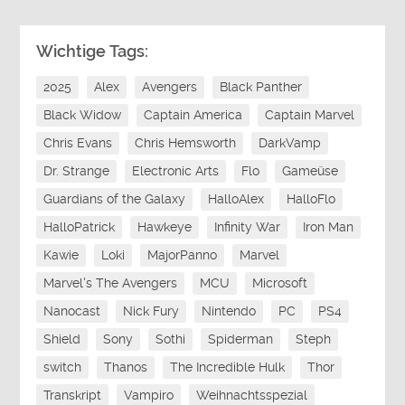
Wichtige Tags:
2025
Alex
Avengers
Black Panther
Black Widow
Captain America
Captain Marvel
Chris Evans
Chris Hemsworth
DarkVamp
Dr. Strange
Electronic Arts
Flo
Gameüse
Guardians of the Galaxy
HalloAlex
HalloFlo
HalloPatrick
Hawkeye
Infinity War
Iron Man
Kawie
Loki
MajorPanno
Marvel
Marvel's The Avengers
MCU
Microsoft
Nanocast
Nick Fury
Nintendo
PC
PS4
Shield
Sony
Sothi
Spiderman
Steph
switch
Thanos
The Incredible Hulk
Thor
Transkript
Vampiro
Weihnachtsspezial