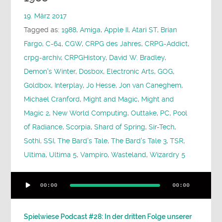
19. März 2017
Tagged as:
1988
,
Amiga
,
Apple II
,
Atari ST
,
Brian
Fargo
,
C-64
,
CGW
,
CRPG des Jahres
,
CRPG-Addict
,
crpg-archiv
,
CRPGHistory
,
David W. Bradley
,
Demon's Winter
,
Dosbox
,
Electronic Arts
,
GOG
,
Goldbox
,
Interplay
,
Jo Hesse
,
Jon van Caneghem
,
Michael Cranford
,
Might and Magic
,
Might and
Magic 2
,
New World Computing
,
Outtake
,
PC
,
Pool
of Radiance
,
Scorpia
,
Shard of Spring
,
Sir-Tech
,
Sothi
,
SSI
,
The Bard's Tale
,
The Bard's Tale 3
,
TSR
,
Ultima
,
Ultima 5
,
Vampiro
,
Wasteland
,
Wizardry 5
Audio-
00:00
00:00
Player
Spielwiese Podcast #28: In der dritten Folge unserer