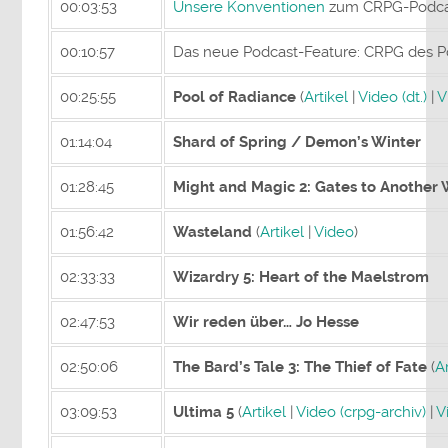
00:03:53
Unsere Konventionen
zum CRPG-Podca
00:10:57
Das neue Podcast-Feature: CRPG des 
00:25:55
Pool of Radiance
(
Artikel
|
Video (dt.)
|
V
01:14:04
Shard of Spring / Demon’s Winter
01:28:45
Might and Magic 2: Gates to Another
01:56:42
Wasteland
(
Artikel
|
Video
)
02:33:33
Wizardry 5: Heart of the Maelstrom
02:47:53
Wir reden über… Jo Hesse
02:50:06
The Bard’s Tale 3: The Thief of Fate
(
Ar
03:09:53
Ultima 5
(
Artikel
|
Video (crpg-archiv)
|
V