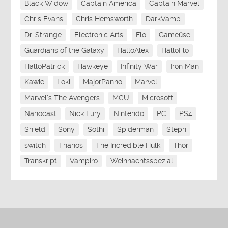
Black Widow
Captain America
Captain Marvel
Chris Evans
Chris Hemsworth
DarkVamp
Dr. Strange
Electronic Arts
Flo
Gameüse
Guardians of the Galaxy
HalloAlex
HalloFlo
HalloPatrick
Hawkeye
Infinity War
Iron Man
Kawie
Loki
MajorPanno
Marvel
Marvel's The Avengers
MCU
Microsoft
Nanocast
Nick Fury
Nintendo
PC
PS4
Shield
Sony
Sothi
Spiderman
Steph
switch
Thanos
The Incredible Hulk
Thor
Transkript
Vampiro
Weihnachtsspezial