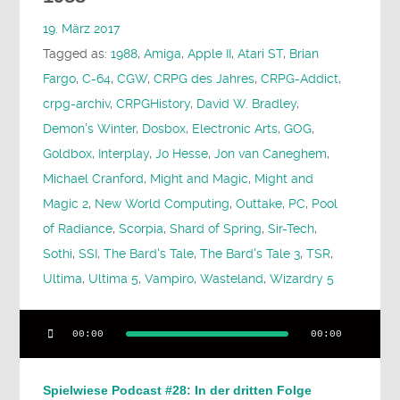
19. März 2017
Tagged as:
1988
,
Amiga
,
Apple II
,
Atari ST
,
Brian
Fargo
,
C-64
,
CGW
,
CRPG des Jahres
,
CRPG-Addict
,
crpg-archiv
,
CRPGHistory
,
David W. Bradley
,
Demon's Winter
,
Dosbox
,
Electronic Arts
,
GOG
,
Goldbox
,
Interplay
,
Jo Hesse
,
Jon van Caneghem
,
Michael Cranford
,
Might and Magic
,
Might and
Magic 2
,
New World Computing
,
Outtake
,
PC
,
Pool
of Radiance
,
Scorpia
,
Shard of Spring
,
Sir-Tech
,
Sothi
,
SSI
,
The Bard's Tale
,
The Bard's Tale 3
,
TSR
,
Ultima
,
Ultima 5
,
Vampiro
,
Wasteland
,
Wizardry 5
Audio-
00:00
00:00
Player
Spielwiese Podcast #28: In der dritten Folge