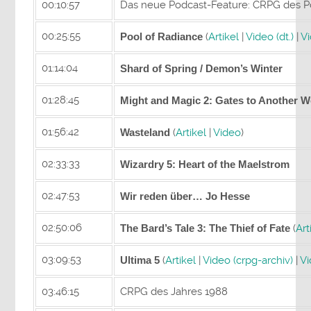
00:10:57
Das neue Podcast-Feature: CRPG des 
00:25:55
Pool of Radiance
(
Artikel
|
Video (dt.)
|
Vi
01:14:04
Shard of Spring / Demon’s Winter
01:28:45
Might and Magic 2: Gates to Another W
01:56:42
Wasteland
(
Artikel
|
Video
)
02:33:33
Wizardry 5: Heart of the Maelstrom
02:47:53
Wir reden über… Jo Hesse
02:50:06
The Bard’s Tale 3: The Thief of Fate
(
Art
03:09:53
Ultima 5
(
Artikel
|
Video (crpg-archiv)
|
Vi
03:46:15
CRPG des Jahres 1988