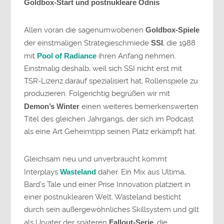
Goldbox-Start und postnukleare Ödnis
Allen voran die sagenumwobenen
Goldbox-Spiele
der einstmaligen Strategieschmiede
SSI
, die 1988
mit
Pool of Radiance
ihren Anfang nehmen.
Einstmalig deshalb, weil sich SSI nicht erst mit
TSR-Lizenz darauf spezialisiert hat, Rollenspiele zu
produzieren. Folgerichtig begrüßen wir mit
Demon’s Winter
einen weiteres bemerkenswerten
Titel des gleichen Jahrgangs, der sich im Podcast
als eine Art Geheimtipp seinen Platz erkämpft hat.
Gleichsam neu und unverbraucht kommt
Interplays
Wasteland
daher. Ein Mix aus Ultima,
Bard’s Tale und einer Prise Innovation platziert in
einer postnuklearen Welt. Wasteland besticht
durch sein außergewöhnliches Skillsystem und gilt
als Urvater der späteren
Fallout-Serie
, die