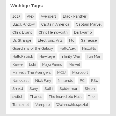
Wichtige Tags:
2025
Alex
Avengers
Black Panther
Black Widow
Captain America
Captain Marvel
Chris Evans
Chris Hemsworth
DarkVamp
Dr. Strange
Electronic Arts
Flo
Gameüse
Guardians of the Galaxy
HalloAlex
HalloFlo
HalloPatrick
Hawkeye
Infinity War
Iron Man
Kawie
Loki
MajorPanno
Marvel
Marvel's The Avengers
MCU
Microsoft
Nanocast
Nick Fury
Nintendo
PC
PS4
Shield
Sony
Sothi
Spiderman
Steph
switch
Thanos
The Incredible Hulk
Thor
Transkript
Vampiro
Weihnachtsspezial