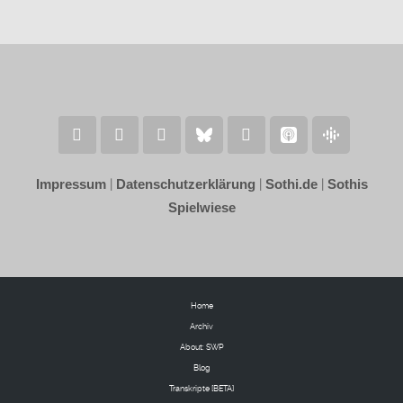
Impressum
|
Datenschutzerklärung
|
Sothi.de
|
Sothis
Spielwiese
Home
Archiv
About: SWP
Blog
Transkripte [BETA]