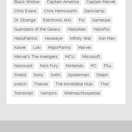
Black Widow
Captain America
Captain Marvel
Chris Evans
Chris Hemsworth
DarkVamp
Dr. Strange
Electronic Arts
Flo
Gameüse
Guardians of the Galaxy
HalloAlex
HalloFlo
HalloPatrick
Hawkeye
Infinity War
Iron Man
Kawie
Loki
MajorPanno
Marvel
Marvel's The Avengers
MCU
Microsoft
Nanocast
Nick Fury
Nintendo
PC
PS4
Shield
Sony
Sothi
Spiderman
Steph
switch
Thanos
The Incredible Hulk
Thor
Transkript
Vampiro
Weihnachtsspezial