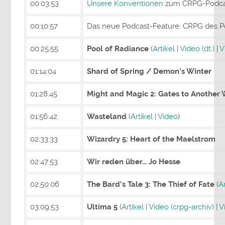
00:03:53
Unsere Konventionen
zum CRPG-Podca
00:10:57
Das neue Podcast-Feature: CRPG des 
00:25:55
Pool of Radiance
(
Artikel
|
Video (dt.)
|
V
01:14:04
Shard of Spring / Demon’s Winter
01:28:45
Might and Magic 2: Gates to Another
01:56:42
Wasteland
(
Artikel
|
Video
)
02:33:33
Wizardry 5: Heart of the Maelstrom
02:47:53
Wir reden über… Jo Hesse
02:50:06
The Bard’s Tale 3: The Thief of Fate
(
Ar
03:09:53
Ultima 5
(
Artikel
|
Video (crpg-archiv)
|
V