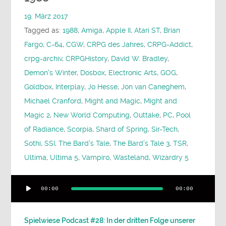
19. März 2017
Tagged as:
1988
,
Amiga
,
Apple II
,
Atari ST
,
Brian
Fargo
,
C-64
,
CGW
,
CRPG des Jahres
,
CRPG-Addict
,
crpg-archiv
,
CRPGHistory
,
David W. Bradley
,
Demon's Winter
,
Dosbox
,
Electronic Arts
,
GOG
,
Goldbox
,
Interplay
,
Jo Hesse
,
Jon van Caneghem
,
Michael Cranford
,
Might and Magic
,
Might and
Magic 2
,
New World Computing
,
Outtake
,
PC
,
Pool
of Radiance
,
Scorpia
,
Shard of Spring
,
Sir-Tech
,
Sothi
,
SSI
,
The Bard's Tale
,
The Bard's Tale 3
,
TSR
,
Ultima
,
Ultima 5
,
Vampiro
,
Wasteland
,
Wizardry 5
Audio-
00:00
00:00
Player
Spielwiese Podcast #28: In der dritten Folge unserer