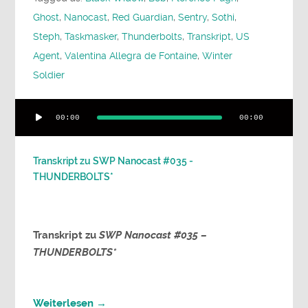
Ghost
,
Nanocast
,
Red Guardian
,
Sentry
,
Sothi
,
Steph
,
Taskmasker
,
Thunderbolts
,
Transkript
,
US
Agent
,
Valentina Allegra de Fontaine
,
Winter
Soldier
Audio-
00:00
00:00
Player
Transkript zu SWP Nanocast #035 -
THUNDERBOLTS*
Transkript
zu
SWP Nanocast #035 –
THUNDERBOLTS*
Weiterlesen →