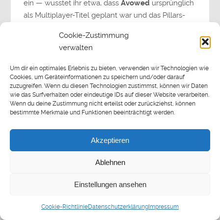
ein — wusstet ihr etwa, dass
Avowed
ursprünglich
als Multiplayer-Titel geplant war und das Pillars-
Szenario erst im Nachgang über das Spiel gestülpt
Cookie-Zustimmung
wurde? Oder dass man in dem Titel
fast
besser
verwalten
klettern und springen kann, als bei einem
Assassins Creed
? Oder… ach, hört doch einfach
Um dir ein optimales Erlebnis zu bieten, verwenden wir Technologien wie
selbst in diese rund 2,5 Stunden geballtes
Cookies, um Geräteinformationen zu speichern und/oder darauf
zuzugreifen. Wenn du diesen Technologien zustimmst, können wir Daten
Avowed-Wissen rein
wie das Surfverhalten oder eindeutige IDs auf dieser Website verarbeiten.
Wenn du deine Zustimmung nicht erteilst oder zurückziehst, können
bestimmte Merkmale und Funktionen beeinträchtigt werden.
Quellen / Links:
Akzeptieren
Alex (X/Twitter)
Alex (BlueSky)
Ablehnen
Flo (X/Twitter)
Flo (BlueSky)
Einstellungen ansehen
YouTube:
Sothis Spielwiese
YouTube:
Avowed Lets Play (Sothi)
Cookie-Richtlinie
Datenschutzerklärung
Impressum
YouTube:
Pillars of Eternity 2 Kurz-Lets Play