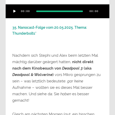
Audio-
00:00
00:00
Player
35. Nanocast-Folge vom 20.05.2025. Thema:
Thunderbolts*
Nachdem
sich
Stephi
und
Alex
beim
letzten
Mal
mächtig
darüber
geärgert
hatten,
nicht
direkt
nach
dem
Kinobesuch
von
Deadpool
3
(
aka
Deadpool &
Wolverine
)
vors
Mikro
gesprungen
zu
sein –
was
letztlich
bedeutete:
gar
keine
Aufnahme –
wollten
sie
es
dieses
Mal
besser
machen.
Und
siehe
da:
Sie
haben
es
besser
gemacht!
Gleich
am
nächsten
Morgen (
gut,
ein
bisschen