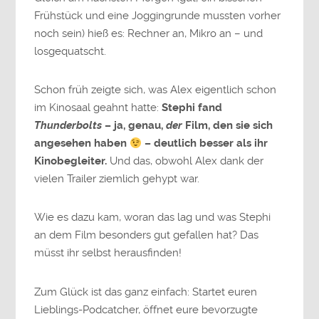
Frühstück
und
eine
Joggingrunde
mussten
vorher
noch
sein)
hieß
es:
Rechner
an,
Mikro
an –
und
losgequatscht.
Schon
früh
zeigte
sich,
was
Alex
eigentlich
schon
im
Kinosaal
geahnt
hatte:
Stephi
fand
Thunderbolts
–
ja,
genau,
der
Film,
den
sie
sich
angesehen
haben
–
deutlich
besser
als
ihr
Kinobegleiter.
Und
das,
obwohl
Alex
dank
der
vielen
Trailer
ziemlich
gehypt
war.
Wie
es
dazu
kam,
woran
das
lag
und
was
Stephi
an
dem
Film
besonders
gut
gefallen
hat?
Das
müsst
ihr
selbst
herausfinden!
Zum
Glück
ist
das
ganz
einfach:
Startet
euren
Lieblings-
Podcatcher,
öffnet
eure
bevorzugte