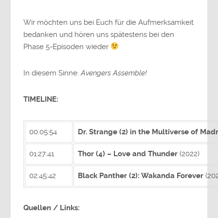
Wir möchten uns bei Euch für die Aufmerksamkeit
bedanken und hören uns spätestens bei den
Phase 5-Episoden wieder
In diesem Sinne:
Avengers Assemble!
TIMELINE:
00:05:54
Dr. Strange (2) in the Multiverse of Ma
01:27:41
Thor (4) – Love and Thunder
(2022)
02:45:42
Black Panther (2): Wakanda Forever
(20
Quellen / Links: