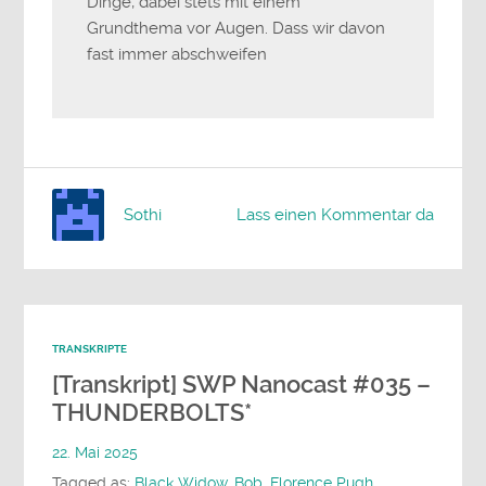
Dinge, dabei stets mit einem
Grundthema vor Augen. Dass wir davon
fast immer abschweifen
Sothi
Lass einen Kommentar da
TRANSKRIPTE
[Transkript] SWP Nanocast #035 –
THUNDERBOLTS*
22. Mai 2025
Tagged as:
Black Widow
,
Bob
,
Florence Pugh
,