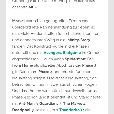
Grunde gar keine Rolle mehr spielen kann) das
gesamte
MCU
.
Marvel
war schlau genug, allen Filmen eine
übergeordnete Rahmenhandlung zu geben, so
dass viele Heldenstreifen für sich stehen konnten,
und dennoch ihren Weg in die
Infinity-Story
fanden. Das Konstrukt wurde in drei Phasen
unterteilt und mit
Avengers: Endgame
im Grunde
abgeschlossen — auch wenn
Spiderman: Far
from Home
als offizieller Abschluss der
Phase 3
gilt. Dann kam
Phase 4
und musste für einen
Neuanfang sorgen. Und diesen Neuanfang, den
betrachten wir nun in zwei ausführlichen Folgen.
Und das können wir natürlich nur deshalb tun, da
Phase 4 schon längst beendet ist und Stand heute
mit
Ant-Man 3
,
Guardians 3
,
The Marvels
,
Deadpool 3
, sowie zuletzt
Thunderbolts
alle