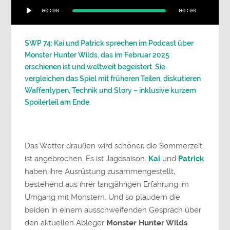
Audio-
00:00
00:00
Player
SWP 74: Kai und Patrick sprechen im Podcast über
Monster Hunter Wilds, das im Februar 2025
erschienen ist und weltweit begeistert. Sie
vergleichen das Spiel mit früheren Teilen, diskutieren
Waffentypen, Technik und Story – inklusive kurzem
Spoilerteil am Ende.
Das Wetter draußen wird schöner, die Sommerzeit
ist angebrochen. Es ist Jagdsaison.
Kai
und
Patrick
haben ihre Ausrüstung zusammengestellt,
bestehend aus ihrer langjährigen Erfahrung im
Umgang mit Monstern. Und so plaudern die
beiden in einem ausschweifenden Gespräch über
den aktuellen Ableger
Monster Hunter Wilds
.