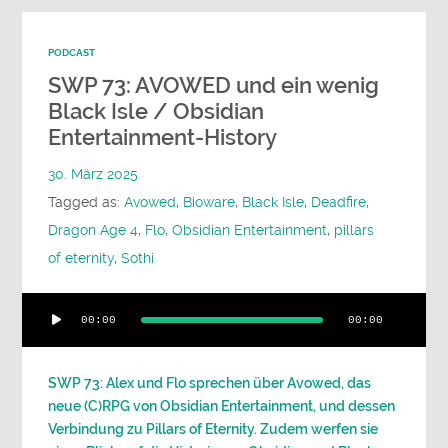
PODCAST
SWP 73: AVOWED und ein wenig
Black Isle / Obsidian
Entertainment-History
30. März 2025
Tagged as:
Avowed
,
Bioware
,
Black Isle
,
Deadfire
,
Dragon Age 4
,
Flo
,
Obsidian Entertainment
,
pillars
of eternity
,
Sothi
Audio-
00:00
00:00
Player
SWP 73: Alex und Flo sprechen über Avowed, das
neue (C)RPG von Obsidian Entertainment, und dessen
Verbindung zu Pillars of Eternity. Zudem werfen sie